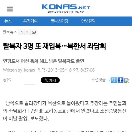
뉴스
특집기획
코나스마당
안보칼럼
안보뉴스
탈북자 3명 또 재입북…북한서 좌담회
연평도서 어선 훔쳐 NLL 넘은 탈북자도 출연
Written by.
konas
입력 : 2013-05-18 오전 8:37:06
공유:
소셜댓글
: 2
남쪽으로 끌려갔다가 북한으로 돌아왔다고 주장하는 주민들과
의 좌담회가 17일 北 고려동포회관에서 열렸다고 조선중앙통신
이 이날 촬영, 보도했다.