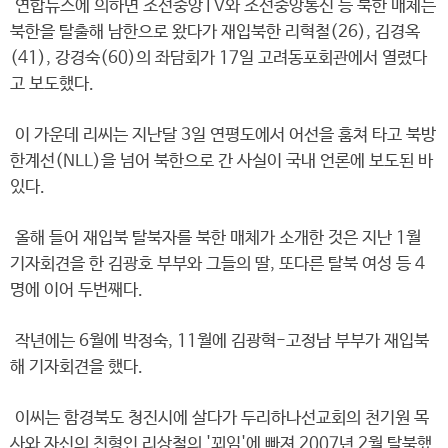
연합뉴스에 의하면 조선중앙TV와 조선중앙통신 등 북한 매체는
북한을 탈출해 남한으로 왔다가 재입북한 리혁철(26), 김경옥
(41), 강경숙(60)의 좌담회가 17일 고려동포회관에서 열렸다
고 보도했다.
이 가운데 리씨는 지난달 3일 연평도에서 어선을 훔쳐 타고 북방
한계선(NLL)을 넘어 북한으로 간 사실이 국내 언론에 보도된 바
있다.
올해 들어 재입북 탈북자를 북한 매체가 소개한 것은 지난 1월
기자회견을 한 김광호 부부와 그들의 딸, 또다른 탈북 여성 등 4
명에 이어 두번째다.
작년에는 6월에 박정숙, 11월에 김광혁-고정남 부부가 재입북
해 기자회견을 했다.
이씨는 함경북도 청진시에 살다가 두리하나선교회의 천기원 목
사와 자신의 친형인 리상철의 '꾀임'에 빠져 2007년 2월 탈북했