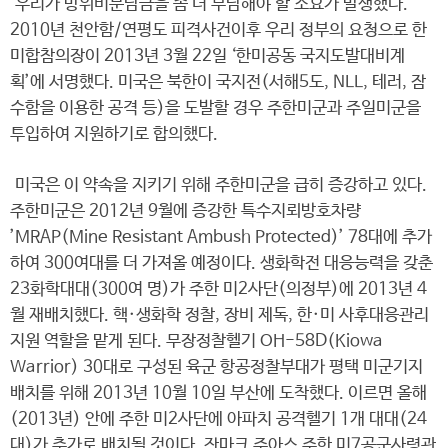
우리가 방위비분담금을 좀 더 부담해야 할 소요가 발생했다.
2010년 천안함/연평도 피격사건이후 우리 정부의 요청으로 한
미합참의장이 2013년 3월 22일 ‘한미공동 국지도발대비계
획’에 서명했다. 미국은 북한이 국지전(서해5도, NLL, 테러, 잠
수함을 이용한 공격 등)을 도발할 경우 주한미군과 주일미군을
투입하여 지원하기로 합의했다.
미국은 이 약속을 지키기 위해 주한미군을 급히 증강하고 있다.
주한미군은 2012년 9월에 증강한 특수지뢰방호차량
’MRAP(Mine Resistant Ambush Protected)’ 78대에 추가
하여 300여대를 더 가져올 예정이다. 생화학전 대응능력을 갖춘
23화학대대(300여 명)가 주한 미2사단(의정부)에 2013년 4
월 재배치했다. 핵·생화학 정찰, 장비 제독, 한·미 사후대응관리
지원 역할을 맡게 된다. 무장정찰헬기 OH-58D(Kiowa
Warrior) 30대로 구성된 육군 항공정찰부대가 평택 미군기지
배치를 위해 2013년 10월 10일 부산에 도착했다. 이르면 올해
(2013년) 안에 주한 미2사단에 아파치 공격헬기 1개 대대(24
대)가 추가로 배치될 것이다. 잔마크 주아스 주한 미7공군사령관