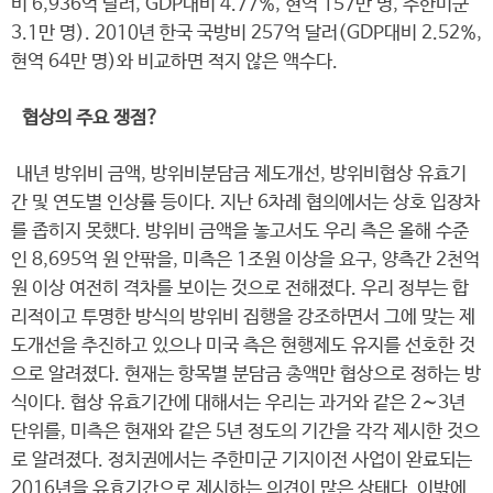
비 6,936억 달러, GDP대비 4.77%, 현역 157만 명, 주한미군
3.1만 명). 2010년 한국 국방비 257억 달러(GDP대비 2.52%,
현역 64만 명)와 비교하면 적지 않은 액수다.
협상의 주요 쟁점?
내년 방위비 금액, 방위비분담금 제도개선, 방위비협상 유효기
간 및 연도별 인상률 등이다. 지난 6차례 협의에서는 상호 입장차
를 좁히지 못했다. 방위비 금액을 놓고서도 우리 측은 올해 수준
인 8,695억 원 안팎을, 미측은 1조원 이상을 요구, 양측간 2천억
원 이상 여전히 격차를 보이는 것으로 전해졌다. 우리 정부는 합
리적이고 투명한 방식의 방위비 집행을 강조하면서 그에 맞는 제
도개선을 추진하고 있으나 미국 측은 현행제도 유지를 선호한 것
으로 알려졌다. 현재는 항목별 분담금 총액만 협상으로 정하는 방
식이다. 협상 유효기간에 대해서는 우리는 과거와 같은 2∼3년
단위를, 미측은 현재와 같은 5년 정도의 기간을 각각 제시한 것으
로 알려졌다. 정치권에서는 주한미군 기지이전 사업이 완료되는
2016년을 유효기간으로 제시하는 의견이 많은 상태다. 이밖에