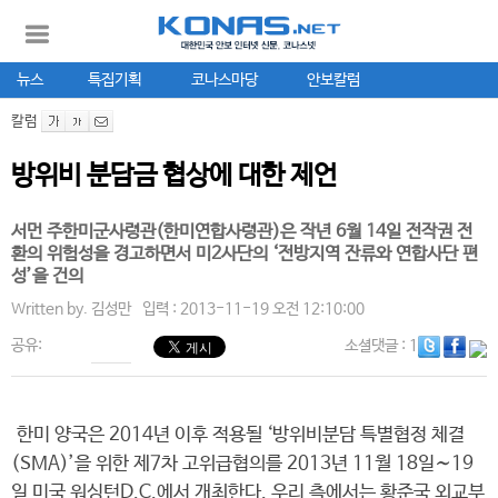
뉴스
특집기획
코나스마당
안보칼럼
칼럼
방위비 분담금 협상에 대한 제언
서먼 주한미군사령관(한미연합사령관)은 작년 6월 14일 전작권 전
환의 위험성을 경고하면서 미2사단의 ‘전방지역 잔류와 연합사단 편
성’을 건의
Written by.
김성만
입력 : 2013-11-19 오전 12:10:00
공유:
소셜댓글
: 1
한미 양국은 2014년 이후 적용될 ‘방위비분담 특별협정 체결
(SMA)’을 위한 제7차 고위급협의를 2013년 11월 18일∼19
일 미국 워싱턴D.C.에서 개최한다. 우리 측에서는 황준국 외교부