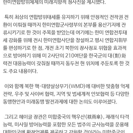
한미연합방위체제의 미래지향적 청사진을 제시했다.
특히 최상의 연합방위태세를 유지하기 위해 안정적인 전작권 전
환이 이뤄질 때까지 한미연합군사령부의 본부를 용산기지에 잔
류시키기로 한 것이 주목을 받았는데 여기에는 한미 연합전투태
세 강화를 위해 전시 한미연합사단을 창설하고 평시 연합지휘부
를 편성하기로 한 점, 개전 초기 북한의 장사정포 위협을 효과적
으로 방어하기 위해 미 2사단의 210여단을 한국군의 대(對)화
력전 대응능력이 갖춰질 때까지 동두천 현 위치에 주둔토록 한 것
도 주요 내용이다.
이와 함께 북한 핵·대량살상무기(WMD)에 대비한 맞춤형 억제
전략, 우주 및 사이버 협력, 지역 및 범세계적 안보협력 등 다양한
동맹현안과 미래동맹 발전과제에 대한 논의도 이루어졌다.
그리고 헤이글 장관은 미합중국의 핵우산(核雨傘), 재래식 타격
능력, 미사일 방어능력을 포함한 모든 범주의 군사능력을 운용해
대한민국에 확장억제를 제공하고 강화할 것이라는 미합중국의