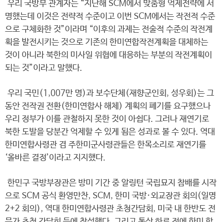
우리 국방부 관계자는 “지난해 SCM에서 맞춤형 억제전략에 서
명했는데 이것은 전략적 수준이고 이번 SCM에서는 작전적 수준
으로 구체화한 것”이라며 “이후의 과제는 전술적 수준의 작전계
획을 발전시키는 것으로 기존의 한미연합작전계획을 대체하는
것이 아니라 북한의 미사일 위협에 대응하는 부분의 작전계획이
되는 것”이라고 말했다.
우리 국민(1,007만 명)과 보수단체(재향군인회, 성우회)는 그
동안 전작권 전환(한미연합사 해체) 계획의 폐기를 요구했으나
우리 정부가 이를 관철하지 못한 것이 아쉽다. 그러나 재연기로
북한 도발을 당분간 억제할 수 있게 됨은 성과로 볼 수 있다. 역대
한미연합사령관 겸 주한미군사령관들은 한목소리로 재연기를
‘올바른 결정’이라고 지지했다.
한민구 국방부장관은 방미 기간 중 알링턴 국립묘지 참배를 시작
으로 SCM 공식 환영만찬, SCM, 한미 국방·외교장관 회의(일명
2+2 회의), 역대 한미연합사령관 초청간담회, 미국 내 한반도 전
문가 초청 간담회 등에 참석했다. 그리고 통상 하루 전에 한미 합