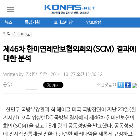
뉴스
특집기획
코나스마당
안보칼럼
칼럼
제46차 한미연례안보협의회의(SCM) 결과에
대한 분석
Written by.
김성만
입력 : 2014-10-27 오전 11:36:12
공유:
소셜댓글
: 0
한민구 국방부장관과 척 헤이글 미국 국방장관이 지난 23일(현
지시간) 오후 워싱턴DC 국방부 청사에서 제46차 한미안보협의
회의(SCM)을 갖고 15개 항의 공동성명을 발표했다. 공동성명
에 전시작전통제권 전환과 관련한 패러다임을 새롭게 규정하고