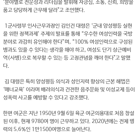
"분야별로 전문성과 리더십을 발휘해 자긍심, 소통, 신뢰, 희망을
품고 당당하게 근무해 달라"고 조언했다.
1군사령부 인사근무과장인 김인건 대령은 ‘군내 양성평등 실현
을 위한 정책과제’ 주제의 발표를 통해 “우수한 여성인력을 국방
분야로 과감히 유인해야 한다”며, “100% 여성인력으로 구성된
병과도 있을 수 있다는 생각을 해야 하고, 여성도 단기 상근예비
역(사병)으로 복무할 수 있는 등 고정관념을 깨야 한다"고 말했
다.
김 대령은 특히 양성평등 의식과 성인지력 향상의 근본 해법은
‘매너교육’ 이라며 배려의식과 건전한 음주문화 및 이성교제 등이
성폭력 사고를 예방할 수 있다고 강조했다.
한편 여군은 지난 1950년 9월 6일 육군 여군의용대로 처음 창설
된 이후, 현재 9780여 명이 근무하고 있다. 2020년에는 전체 병
력의 5.6%인 1만1500여명으로 늘어난다.