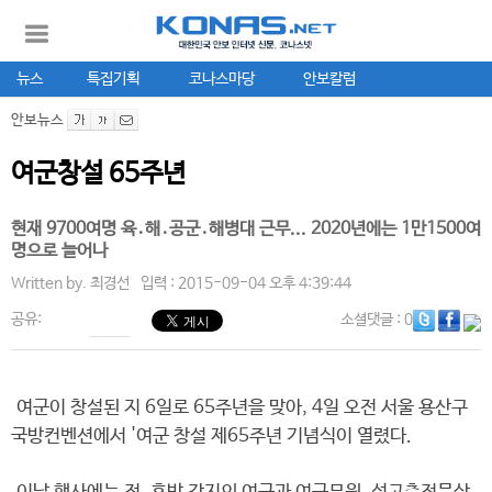
뉴스
특집기획
코나스마당
안보칼럼
안보뉴스
여군창설 65주년
현재 9700여명 육․해․공군․해병대 근무... 2020년에는 1만1500여
명으로 늘어나
Written by.
최경선
입력 : 2015-09-04 오후 4:39:44
공유:
소셜댓글
: 0
여군이 창설된 지 6일로 65주년을 맞아, 4일 오전 서울 용산구
국방컨벤션에서 '여군 창설 제65주년 기념식이 열렸다.