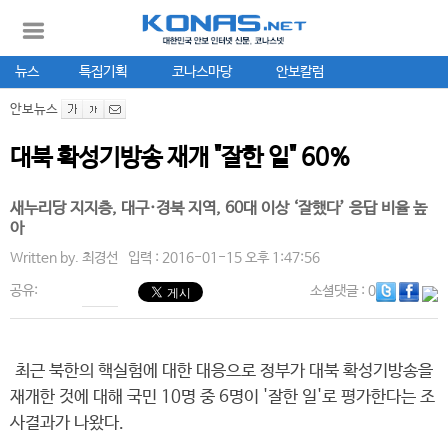
뉴스
특집기획
코나스마당
안보칼럼
안보뉴스
대북 확성기방송 재개 "잘한 일" 60%
새누리당 지지층, 대구·경북 지역, 60대 이상 ‘잘했다’ 응답 비율 높
아
Written by.
최경선
입력 : 2016-01-15 오후 1:47:56
공유:
소셜댓글
: 0
최근 북한의 핵실험에 대한 대응으로 정부가 대북 확성기방송을
재개한 것에 대해 국민 10명 중 6명이 '잘한 일'로 평가한다는 조
사결과가 나왔다.