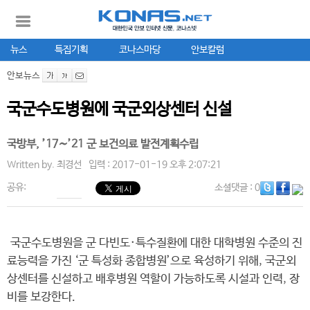
뉴스
특집기획
코나스마당
안보칼럼
안보뉴스
국군수도병원에 국군외상센터 신설
국방부, ’17∼’21 군 보건의료 발전계획수립
Written by.
최경선
입력 : 2017-01-19 오후 2:07:21
공유:
소셜댓글
: 0
국군수도병원을 군 다빈도·특수질환에 대한 대학병원 수준의 진
료능력을 가진 ‘군 특성화 종합병원’으로 육성하기 위해, 국군외
상센터를 신설하고 배후병원 역할이 가능하도록 시설과 인력, 장
비를 보강한다.