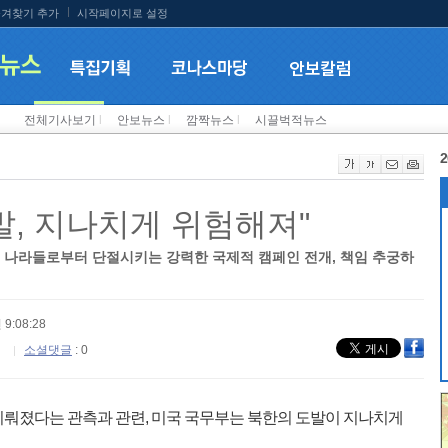
겨찾기 추가
시작페이지로 설정
전체기사보기
l
안보뉴스
l
깜짝뉴스
l
시끌벅적뉴스
2
발, 지나치게 위험해져"
다른 나라들로부터 단절시키는 강력한 국제적 캠페인 전개, 책임 추궁하
 9:08:28
소셜댓글
: 0
뤄졌다는 관측과 관련, 미국 국무부는 북한의 도발이 지나치게
.