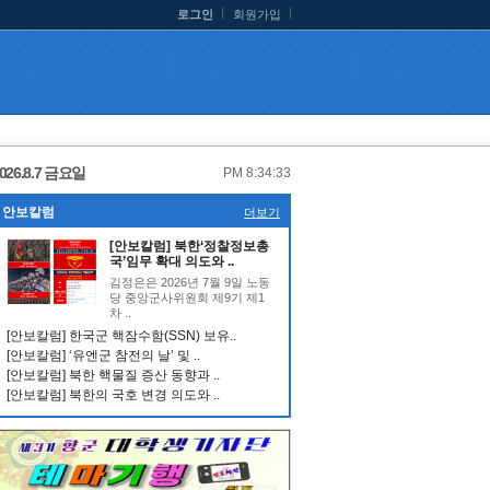
로그인
회원가입
026.8.7 금요일
PM 8:34:34
안보칼럼
더보기
[안보칼럼] 북한‘정찰정보총
국’임무 확대 의도와 ..
김정은은 2026년 7월 9일 노동
당 중앙군사위원회 제9기 제1
차 ..
[안보칼럼] 한국군 핵잠수함(SSN) 보유..
[안보칼럼] ‘유엔군 참전의 날’ 및 ..
[안보칼럼] 북한 핵물질 증산 동향과 ..
[안보칼럼] 북한의 국호 변경 의도와 ..