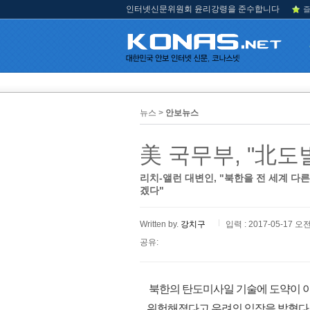
인터넷신문위원회 윤리강령을 준수합니다
즐
뉴스 >
안보뉴스
美 국무부, "北도
리치-앨런 대변인, "북한을 전 세계 
겠다"
Written by.
강치구
입력 : 2017-05-17 오전
공유:
북한의 탄도미사일 기술에 도약이 이
위험해졌다고 우려의 입장을 밝혔다