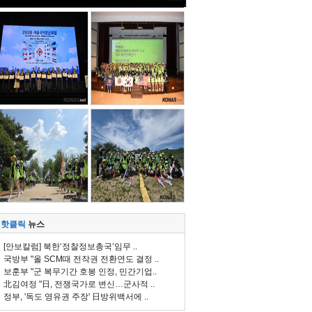
핫클릭
뉴스
[안보칼럼] 북한‘정찰정보총국’임무 ..
국방부 "올 SCM때 전작권 전환연도 결정 ..
보훈부 "군 복무기간 호봉 인정, 민간기업..
北김여정 "日, 전쟁국가로 변신…군사적 ..
정부, '독도 영유권 주장' 日방위백서에 ..