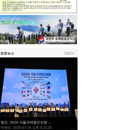
포토뉴스
향군, '2026 서울국제향군포럼' ..
박현미 2026-07-28 오후 5:33:25