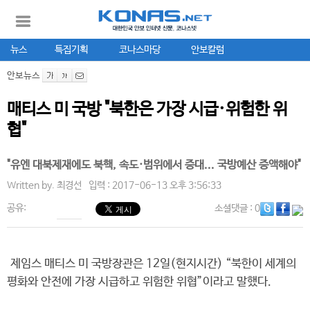
뉴스
특집기획
코나스마당
안보칼럼
안보뉴스
매티스 미 국방 "북한은 가장 시급·위험한 위
협"
"유엔 대북제재에도 북핵, 속도·범위에서 증대... 국방예산 증액해야"
Written by.
최경선
입력 : 2017-06-13 오후 3:56:33
공유:
소셜댓글
: 0
제임스 매티스 미 국방장관은 12일(현지시간) “북한이 세계의
평화와 안전에 가장 시급하고 위험한 위협”이라고 말했다.