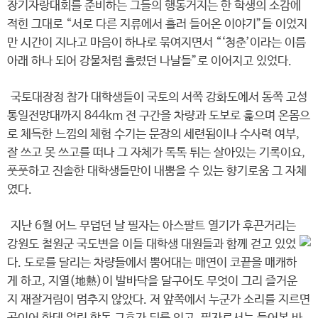
장기자랑대회를 준비하는 그들의 행동거지는 한 학생의 소감에
적힌 그대로 “서로 다른 지류에서 흘러 들어온 이야기”들 이었지
만 시간이 지나고 마음이 하나로 묶여지면서 “‘청춘’이라는 이름
아래 하나 되어 강물처럼 흘렀던 나날들”로 이어지고 있었다.
국토대장정 참가 대학생들이 국토의 서쪽 강화도에서 동쪽 고성
통일전망대까지 844km 전 구간을 차량과 도보로 훑으며 온몸으
로 체득한 느낌의 체험 수기는 문장의 세련됨이나 수사력 여부,
잘 쓰고 못 쓰고를 떠나 그 자체가 톡톡 튀는 살아있는 기록이요,
풋풋하고 진솔한 대학생들만이 내뿜을 수 있는 향기로움 그 자체
였다.
지난 6월 어느 무덥던 날 필자는 아스팔트 열기가 후끈거리는
강원도 철원군 국도변을 이들 대학생 대원들과 함께 걷고 있었
다. 도로를 달리는 차량들에서 뿜어대는 매연이 코끝을 매캐하
게 하고, 지열(地熱)이 발바닥을 달구어도 무엇이 그리 즐거운
지 재잘거림이 멈추지 않았다. 저 앞쪽에서 누군가 소리를 지르면