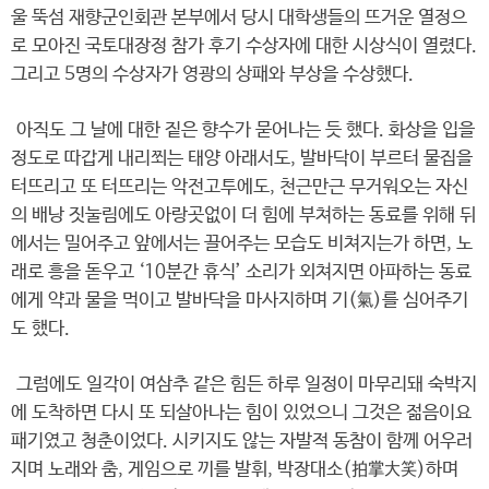
울 뚝섬 재향군인회관 본부에서 당시 대학생들의 뜨거운 열정으
로 모아진 국토대장정 참가 후기 수상자에 대한 시상식이 열렸다.
그리고 5명의 수상자가 영광의 상패와 부상을 수상했다.
아직도 그 날에 대한 짙은 향수가 묻어나는 듯 했다. 화상을 입을
정도로 따갑게 내리쬐는 태양 아래서도, 발바닥이 부르터 물집을
터뜨리고 또 터뜨리는 악전고투에도, 천근만근 무거워오는 자신
의 배낭 짓눌림에도 아랑곳없이 더 힘에 부쳐하는 동료를 위해 뒤
에서는 밀어주고 앞에서는 끌어주는 모습도 비쳐지는가 하면, 노
래로 흥을 돋우고 ‘10분간 휴식’ 소리가 외쳐지면 아파하는 동료
에게 약과 물을 먹이고 발바닥을 마사지하며 기(氣)를 심어주기
도 했다.
그럼에도 일각이 여삼추 같은 힘든 하루 일정이 마무리돼 숙박지
에 도착하면 다시 또 되살아나는 힘이 있었으니 그것은 젊음이요
패기였고 청춘이었다. 시키지도 않는 자발적 동참이 함께 어우러
지며 노래와 춤, 게임으로 끼를 발휘, 박장대소(拍掌大笑)하며