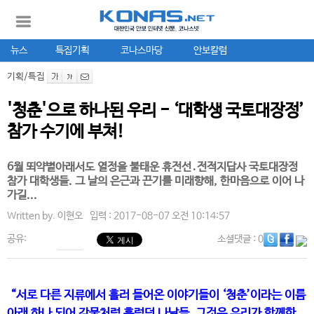
뉴스
특집기획
코나스마당
안보칼럼
기획/특집
'청춘'으로 하나된 우리 - ‘대학생 국토대장정’
참가 수기에 부쳐!
6월 뙤약볕아래서도 열정을 불태운 휴전선․전적지답사 국토대장정
참가 대학생들. 그 날의 은근과 끈기를 미래향해, 한마음으로 이어 나
가길...
Written by.
이현오
입력 : 2017-08-07 오전 10:14:57
공유:
소셜댓글
: 0
“서로 다른 지류에서 흘러 들어온 이야기들이 ‘청춘’이라는 이름
아래 하나 되어 강물처럼 흘렀던 나날들, 그것은 우리가 함께한