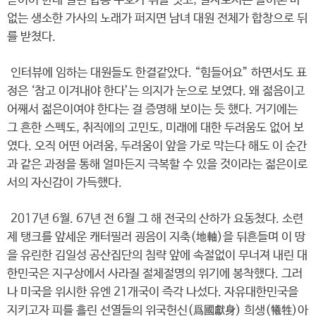
곧이어 한데 얼린 합동 구호가 뒤를 잇고, 필자로서는 들어본 바
없는 생소한 가사의 노래가 퍼지면 남녀 대원 전체가 합창으로 뒤
를 받쳤다.
인터뷰에 임하는 대원들도 한결같았다. “힘들어요” 하면서도 표
정은 ‘참고 이겨내야 한다’는 의지가 눈으로 보였다. 왜 젊음이고
어째서 젊은이여야 한다는 걸 증명해 보이는 듯 했다. 거기에는
그 흔한 스펙도, 취직에의 고민도, 미래에 대한 두려움도 없어 보
였다. 오직 어떤 어려움, 두려움이 앞을 가로 막는다 해도 이 순간
과 같은 과정을 통해 얼마든지 극복할 수 있을 것이라는 젊은이로
서의 자신감이 가득했다.
2017년 6월. 67년 전 6월 그 해 전국의 산하가 요동쳤다. 소련
제 탱크를 앞세운 캐터필러 굉음이 지축(地軸)을 뒤흔들며 이 땅
을 유린한 김일성 공산집단의 침략 앞에 속절없이 무너져 내린 대
한민국은 지구상에서 사라질 절체절명의 위기에 봉착했다. 그러
나 미국을 위시한 유엔 21개국이 즉각 나섰다. 자유대한민국을
지키고자 피를 흘린 선열들의 위국헌신(爲國獻身) 희생(犧牲)아