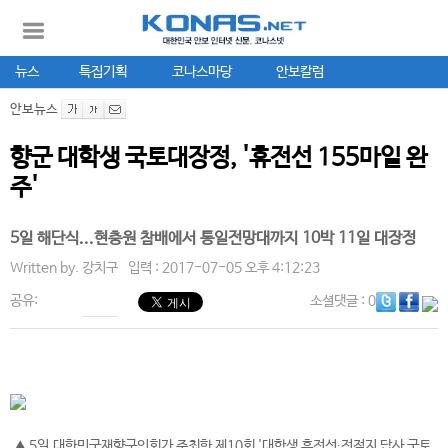
뉴스
특집기획
코나스마당
안보칼럼
안보뉴스
향군 대학생 국토대장정, '휴전선 155마일 완
주'
5일 해단식...현충원 참배에서 통일전망대까지 10박 11일 대장정
Written by.
강치구
입력 : 2017-07-05 오후 4:12:23
공유:
소셜댓글
: 0
▲ 5일 대한민국재향군인회가 주최한 제10회 '대학생 휴전선∙전적지 답사 국토