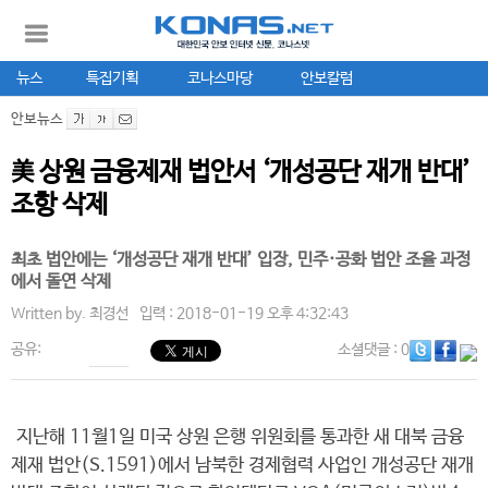
뉴스
특집기획
코나스마당
안보칼럼
안보뉴스
美 상원 금융제재 법안서 ‘개성공단 재개 반대’
조항 삭제
최초 법안에는 ‘개성공단 재개 반대’ 입장, 민주·공화 법안 조율 과정
에서 돌연 삭제
Written by.
최경선
입력 : 2018-01-19 오후 4:32:43
공유:
소셜댓글
: 0
지난해 11월1일 미국 상원 은행 위원회를 통과한 새 대북 금융
제재 법안(S.1591)에서 남북한 경제협력 사업인 개성공단 재개