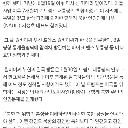
함께 했다. 지난해 6월19일 이후 다시 선 카메라 앞이었다. 아들
사망 이후 7개월여로 트럼프 대통령의 초청이었고, 이 자리에는
목발을 짚고 한쪽 다리에 의지한 탈북자 북한 인권단체 나우
(NAUH) 지성호 대표도 함께였다.
그 故 웜비어씨 부친 프레스 웜비어씨가 한국을 방문한다. 8일
평창 동계올림픽에 참석차 방한하는 마이크 펜스 부통령 등 미 대
표단 일행과 함께다.
웜비어씨 부친의 한국 방문은 1월30일 트럼프 대통령의 연두 교
서 발표장을 통해서나 이후 연계된 탈북자들의 백악관 방문을 통
해 어느 정도 짐작될 사항이기도 했다. 이 날 트럼프는 미국을 위
협하는 김정은의 대륙간탄도미사일(ICBM)과 함께 북한 주민의
인권문제를 연계했다.
“북한 핵 위협의 본성을 이해하려면 타락한 북한 정권을 살펴봐
야 한다. 어떤 정권도 북한의 잔인한 독재보다 더 완전하고 잔인