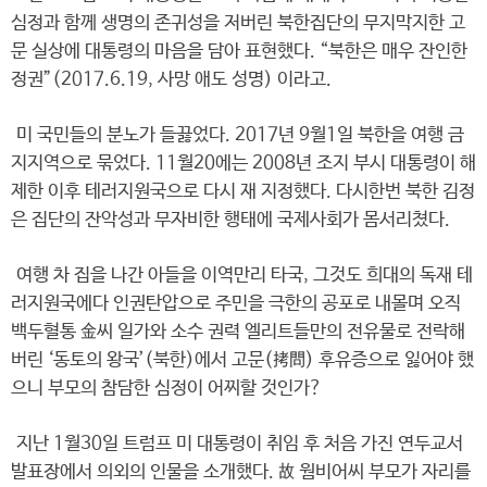
심정과 함께 생명의 존귀성을 저버린 북한집단의 무지막지한 고
문 실상에 대통령의 마음을 담아 표현했다. “북한은 매우 잔인한
정권”(2017.6.19, 사망 애도 성명) 이라고.
미 국민들의 분노가 들끓었다. 2017년 9월1일 북한을 여행 금
지지역으로 묶었다. 11월20에는 2008년 조지 부시 대통령이 해
제한 이후 테러지원국으로 다시 재 지정했다. 다시한번 북한 김정
은 집단의 잔악성과 무자비한 행태에 국제사회가 몸서리쳤다.
여행 차 집을 나간 아들을 이역만리 타국, 그것도 희대의 독재 테
러지원국에다 인권탄압으로 주민을 극한의 공포로 내몰며 오직
백두혈통 金씨 일가와 소수 권력 엘리트들만의 전유물로 전락해
버린 ‘동토의 왕국’(북한)에서 고문(拷問) 후유증으로 잃어야 했
으니 부모의 참담한 심정이 어찌할 것인가?
지난 1월30일 트럼프 미 대통령이 취임 후 처음 가진 연두교서
발표장에서 의외의 인물을 소개했다. 故 웜비어씨 부모가 자리를