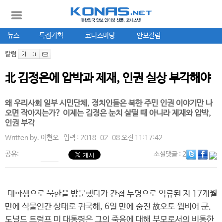
뉴스
특집기획
코나스마당
안보칼럼
칼럼
北 김정은에 압박과 제재, 인권 실상 부각해야
왜 우리사회 일부 시민단체, 정치인들은 북한 주민 인권 이야기만 나
오면 작아지는가? 이제는 김정은 눈치 살필 때 아니라 제재와 압박,
인권 부각
Written by.
이현오
입력 : 2018-02-08 오전 11:17:42
공유:
소셜댓글
: 2
대학생으로 북한을 방문했다가 간첩 누명으로 억류된 지 17개월
만에 식물인간 상태로 귀국해, 6일 만에 숨진 故오토 웜비어 군.
도널드 트럼프 미 대통령은 그의 죽음에 대해 부모로서의 비통한