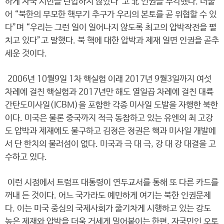
하게 자국 시민을 탄압하지 않았다”고 北 인권을 부각했다. 더불
어 “북한의 무모한 핵무기 추구가 우리의 본토를 곧 위협할 수 있
다”며 “우리는 그런 일이 일어나지 않도록 최고의 압박작전을 펼
치고 있다”고 말했다. 북 핵에 대한 압박과 제재 일면 인권을 곧추
세운 것이다.
2006년 10월9일 1차 핵실험 이래 2017년 9월3일까지 여섯
차례에 걸친 핵실험과 2017년만 해도 열일곱 차례에 걸친 대륙
간탄도미사일(ICBM)을 포함한 각종 미사일 도발을 자행한 북한
이다. 미국은 물론 중국까지 적극 동참하고 있는 유엔의 최 고강
도 압박과 제재에도 불구하고 김정은 정권은 핵과 미사일 개발에
서 단 한치의 물러섬이 없다. 미국과 극 대 극, 강 대 강 대결을 고
수하고 있다.
이런 시점에서 트럼프 대통령이 연두교서를 통해 또 다른 카드를
꺼내 든 것이다. 어느 국가라도 예민하게 여기는 북한 인권문제
다. 이는 미국 중심의 국제사회가 줄기차게 시행하고 있는 강도
높은 제재와 압박을 더욱 거세게 밀어붙이는 한편, 자국민인 오토