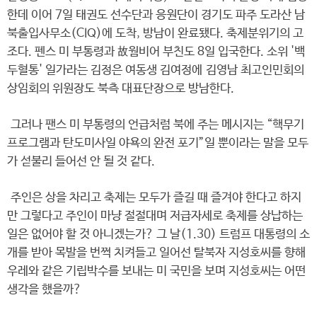
한데 이어 7일 태권도 선수단과 응원단이 경기도 파주 도라산 남
북출입사무소(CIQ)에 도착, 방남이 완료됐다. 축제분위기의 고
조다. 펜스 미 부통령과 故웜비어 부친도 8일 입국한다. 소위 '백
두혈통' 일가라는 김정은 여동생 김여정에 김영남 최고인민회의
상임회의 위원장도 북측 대표단장으로 방남한다.
그러나 팬스 미 부통령의 언급처럼 북에 주는 메시지는 “핵무기
프로그램과 탄도미사일 야욕의 완전 포기”일 뿐이라는 말을 모두
가 섣불리 들어선 안 될 것 같다.
주인은 상을 차리고 축제는 모두가 즐길 때 즐겨야 한다고 하지
만 그렇다고 주인이 마냥 절절대며 저급자세로 축제를 상납하는
일은 없어야 할 것 아니겠는가? 그 날(1.30) 트럼프 대통령의 소
개를 받아 목발을 번쩍 치켜들고 일어선 탈북자 지성호씨를 향해
우레와 같은 기립박수를 보내는 미 국민을 보며 지성호씨는 어떤
생각을 했을까?