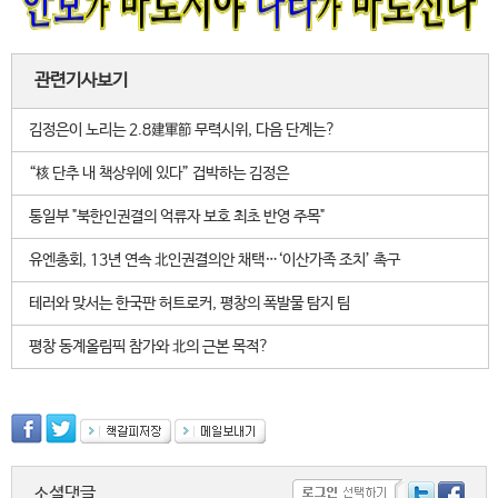
관련기사보기
김정은이 노리는 2.8建軍節 무력시위, 다음 단계는?
“核 단추 내 책상위에 있다” 겁박하는 김정은
통일부 "북한인권결의 억류자 보호 최초 반영 주목"
유엔총회, 13년 연속 北인권결의안 채택…‘이산가족 조치’ 촉구
테러와 맞서는 한국판 허트로커, 평창의 폭발물 탐지 팀
평창 동계올림픽 참가와 北의 근본 목적?
소셜댓글