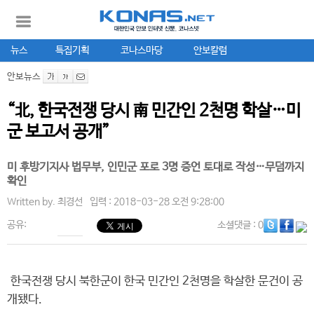
뉴스
특집기획
코나스마당
안보칼럼
안보뉴스
“北, 한국전쟁 당시 南 민간인 2천명 학살…미
군 보고서 공개”
미 후방기지사 법무부, 인민군 포로 3명 증언 토대로 작성…무덤까지
확인
Written by.
최경선
입력 : 2018-03-28 오전 9:28:00
공유:
소셜댓글
: 0
한국전쟁 당시 북한군이 한국 민간인 2천명을 학살한 문건이 공
개됐다.