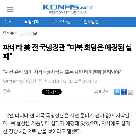
뉴스
특집기획
코나스마당
안보칼럼
안보뉴스
파네타 美 전 국방장관 “미북 회담은 예정된 실
패”
"사전 준비 없이 시작…당사국들 모든 사안 테이블에 올려놔야"
Written by.
최경선
입력 : 2018-09-03 오후 3:03:12
공유:
소셜댓글
: 1
리언 파네타 전 미국 국방장관은 사전 준비가 전혀 없이 시작된
미-북 협상은 처음부터 실패가 예정돼 있었으며, 역사에도 실패
한 정상회담으로 남을 것이라고 말했다.