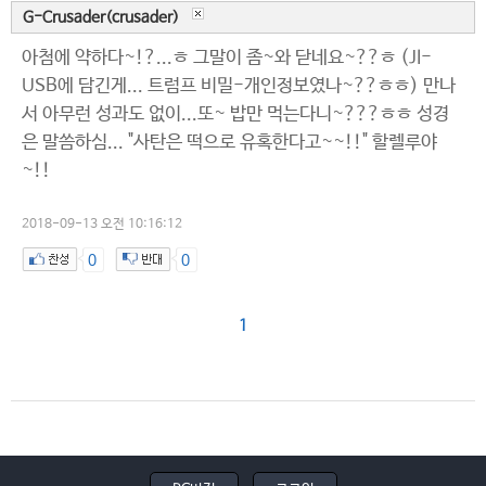
G-Crusader(crusader)
아첨에 약하다~!?...ㅎ 그말이 좀~와 닫네요~??ㅎ (JI-
USB에 담긴게... 트럼프 비밀-개인정보였나~??ㅎㅎ) 만나
서 아무런 성과도 없이...또~ 밥만 먹는다니~???ㅎㅎ 성경
은 말씀하심... "사탄은 떡으로 유혹한다고~~!!" 할렐루야
~!!
2018-09-13 오전 10:16:12
0
0
1