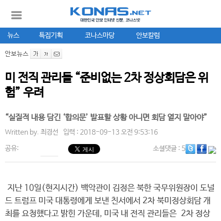
뉴스
특집기획
코나스마당
안보칼럼
안보뉴스
미 전직 관리들 “준비없는 2차 정상회담은 위
험” 우려
“실질적 내용 담긴 ‘합의문’ 발표할 상황 아니면 회담 열지 말아야”
Written by.
최경선
입력 : 2018-09-13 오전 9:53:16
공유:
소셜댓글
: 5
지난 10일(현지시간) 백악관이 김정은 북한 국무위원장이 도널
드 트럼프 미국 대통령에게 보낸 친서에서 2차 북미정상회담 개
최를 요청했다고 밝힌 가운데, 미국 내 전직 관리들은 2차 정상