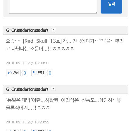
입력
G-Crusader(crusader)
요즘~~ [Red-Skull-13호]가... 전국에다가~ "떡"을~ 뿌리
고 다닌다는 소문이...!!ㅎㅎㅎㅎㅎ
2018-09-13 오전 10:38:31
0
0
G-Crusader(crusader)
"통일은 대박"이란...허황된-어리석은-선동도...상당히~ 유
물론적이지...!!ㅎㅎㅎ
2018-09-13 오전 10:23:55