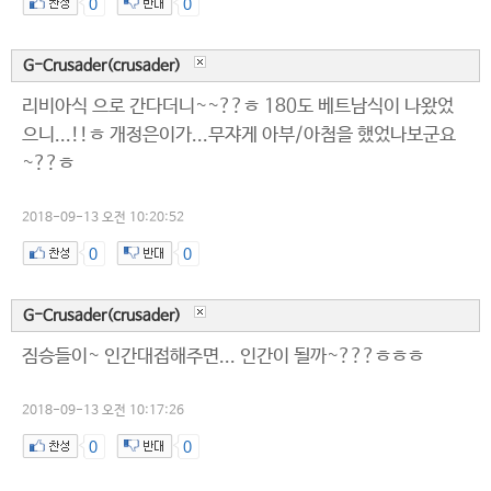
0
0
G-Crusader(crusader)
리비아식 으로 간다더니~~??ㅎ 180도 베트남식이 나왔었
으니...!!ㅎ 개정은이가...무쟈게 아부/아첨을 했었나보군요
~??ㅎ
2018-09-13 오전 10:20:52
0
0
G-Crusader(crusader)
짐승들이~ 인간대접해주면... 인간이 될까~???ㅎㅎㅎ
2018-09-13 오전 10:17:26
0
0