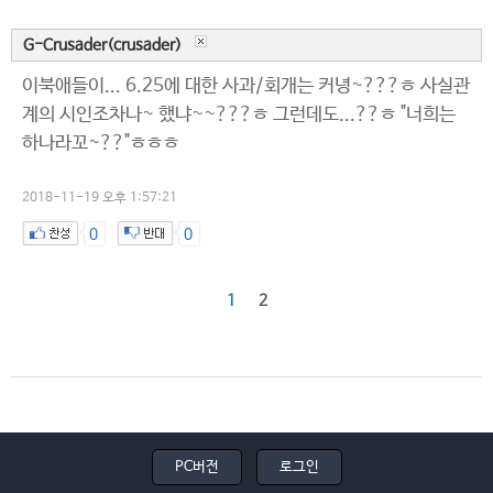
G-Crusader(crusader)
이북애들이... 6.25에 대한 사과/회개는 커녕~???ㅎ 사실관
계의 시인조차나~ 했냐~~???ㅎ 그런데도...??ㅎ "너희는
하나라꼬~??"ㅎㅎㅎ
2018-11-19 오후 1:57:21
0
0
1
2
PC버전
로그인