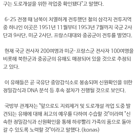
구는 도로개설을 위한 작업중 확인됐다"고 말했다.
6·25 전쟁 때 남북이 치열하게 전투했던 철의 삼각지 전투지역
중 하나인 이곳은 1951년 11월부터 1953년 7월까지 국군 2사
단과 9사단, 미군 2사단, 프랑스대대와 중공군이 전투를 벌였다.
현재 국군 전사자 200여명과 미군·프랑스군 전사자 100여명을
비롯해 북한군과 중공군의 유해도 매장되어 있을 것으로 추정되
고 있다.
이 유해들은 곧 국유단 중앙감식소로 봉송되며 신원확인을 위한
정밀감식과 DNA 분석 등 후속 절차가 진행될 것으로 보인다.
국방부 관계자는 "앞으로도 지뢰제거 및 도로개설 작업 도중 발
견되는 유해에 대해 최고의 예우를 다하여 수습할 것"이라며 "신
속한 정밀감식과 신원확인을 통해 하루빨리 가족의 품으로 돌아
갈 수 있도록 노력할 것"이라고 말했다.(konas)