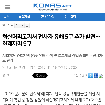
뉴스
특집기획
코나스마당
안보칼럼
안보뉴스
화살머리고지서 전사자 유해 5구 추가 발견…
현재까지 9구
지뢰제거 완료지역 유품·유해 수색 및 도로개설 작업중 확인…전사자
로 판정
Written by.
최경선
입력 : 2018-11-19 오전 10:53:25
공유:
소셜댓글
: 6
'9·19 군사분야 합의서'에 따라 남북 공동유해발굴을 위한 지
뢰제거 작업 중 강원 철원의 화살머리고지에서 유해 5구(5~9번