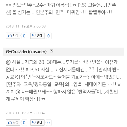
== 진보-민주-보수-마귀 어록~!!ㅎ P.S) 그들은...[민주
신]을 섬기는... 인본주의-민주-마귀임~!! 할렐루야~!!
2018-11-19 오후 2:05:08
0
0
G-Crusader(crusader)
@ 사실...지금의 20-30대는...무지를~ 비난 받을~ 이유가
없다~~!!ㅎ P.S) 사실...그 신세대들에겐...?? [진리의 반-
공교육]의 "반"-자조차도~ 들어볼 기회가~? 아예~ 없었던...
[민주화-교육/평화통일-교육]의...암흑-세대이거든~~!!ㅎ
ㅎㅎ @ 다~배웠으돼~~ 행하지 않은 "반역자들"이...지천인
게 문제의 핵심~!!ㅎ
2018-11-19 오후 2:00:47
0
0