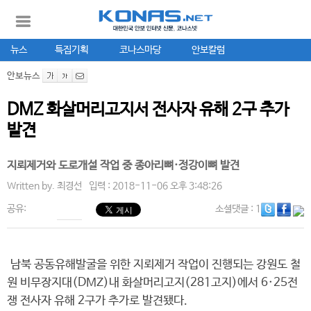
뉴스
특집기획
코나스마당
안보칼럼
안보뉴스
DMZ 화살머리고지서 전사자 유해 2구 추가
발견
지뢰제거와 도로개설 작업 중 종아리뼈·정강이뼈 발견
Written by.
최경선
입력 : 2018-11-06 오후 3:48:26
공유:
소셜댓글
: 1
남북 공동유해발굴을 위한 지뢰제거 작업이 진행되는 강원도 철
원 비무장지대(DMZ)내 화살머리고지(281고지)에서 6·25전
쟁 전사자 유해 2구가 추가로 발견됐다.