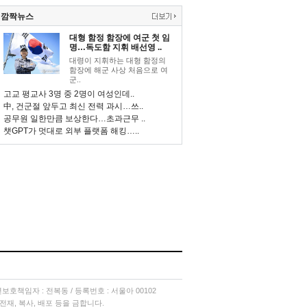
깜짝뉴스
대형 함정 함장에 여군 첫 임
명…독도함 지휘 배선영 ..
대령이 지휘하는 대형 함정의
함장에 해군 사상 처음으로 여
군..
고교 평교사 3명 중 2명이 여성인데..
中, 건군절 앞두고 최신 전력 과시…쓰..
공무원 일한만큼 보상한다…초과근무 ..
챗GPT가 멋대로 외부 플랫폼 해킹…..
소년보호책임자 : 전복동 / 등록번호 : 서울아 00102
단 전재, 복사, 배포 등을 금합니다.