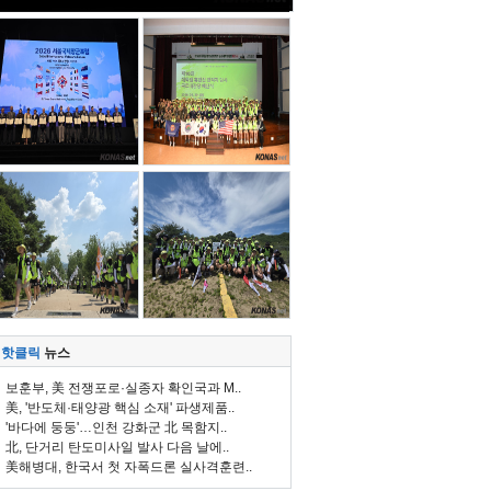
핫클릭
뉴스
보훈부, 美 전쟁포로·실종자 확인국과 M..
美, '반도체·태양광 핵심 소재' 파생제품..
'바다에 둥둥'…인천 강화군 北 목함지..
北, 단거리 탄도미사일 발사 다음 날에..
美해병대, 한국서 첫 자폭드론 실사격훈련..