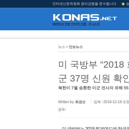
인터넷신문위원회 윤리강령을 준수합니다
즐
뉴스 >
안보뉴스
미 국방부 “201
군 37명 신원 확인
북한이 7월 송환한 미군 전사자 유해 5
Written by.
최경선
입력 : 2018-12-19 오전
공유:
미 국방부는 2018 회계연도에 한국