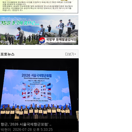
포토뉴스
향군, '2026 서울국제향군포럼' ..
박현미 2026-07-28 오후 5:33:25