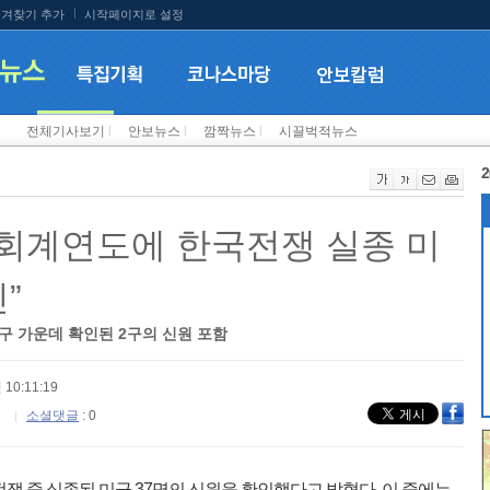
겨찾기 추가
시작페이지로 설정
전체기사보기
l
안보뉴스
l
깜짝뉴스
l
시끌벅적뉴스
2
8 회계연도에 한국전쟁 실종 미
”
5구 가운데 확인된 2구의 신원 포함
 10:11:19
소셜댓글
: 0
전쟁 중 실종된 미군 37명의 신원을 확인했다고 밝혔다. 이 중에는