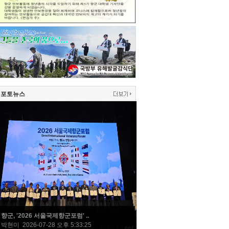
포토뉴스
향군, '2026 서울국제향군포럼' ..
박현미 2026-07-28 오후 5:33:25