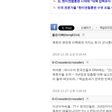
日, 한미연합훈련 시작에 "대북 압력유지
미국 전문가들 “한미연합훈련 수위 조절,
좋은아빠(heng6114)
북한의 완전한 비핵화전 까지는 한.미 군사훈
2018-12-28 오전 9:16:44
G-Crusader(crusader)
하여튼...대다수의 한국인들의 DNA에는..."간
목회자들 조차~~ 5년정권 맞춤형 대북-설교와 
리 들쥐-메모리라...! 학습효과가 전무한 민족
2018-12-27 오후 3:28:18
G-Crusader(crusader)
미군아저씨들...??ㅎ 한국인들은...2년전까지
동하던 애들입니다만~!!ㅎㅎ P.S) 미군은 