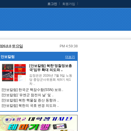
로그인
회원가입
026.8.8 토요일
PM 4:59:39
안보칼럼
더보기
[안보칼럼] 북한‘정찰정보총
국’임무 확대 의도와 ..
김정은은 2026년 7월 9일 노동
당 중앙군사위원회 제9기 제1
차 ..
[안보칼럼] 한국군 핵잠수함(SSN) 보유..
[안보칼럼] ‘유엔군 참전의 날’ 및 ..
[안보칼럼] 북한 핵물질 증산 동향과 ..
[안보칼럼] 북한의 국호 변경 의도와 ..