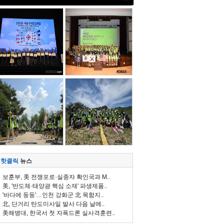
핫클릭
뉴스
보훈부, 美 전쟁포로·실종자 확인국과 M..
美, '반도체·태양광 핵심 소재' 파생제품..
'바다에 둥둥'…인천 강화군 北 목함지..
北, 단거리 탄도미사일 발사 다음 날에..
美해병대, 한국서 첫 자폭드론 실사격훈련..