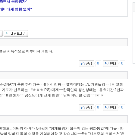
 측면서 긍정평가"
 대비태세 영향 없어”
련은 지속적으로 이루어져야 한다.
0
0
신-DNA"가 충만 하더라구~~!!ㅎㅎ 진짜~~ 빨아대데는...일가견들임~~!!ㅎ 교회
기도가 난무하는...!!ㅎㅎㅎ P.S) 대개~~한국인의 정신상태는...유효기간 2년짜
성~~!! 언젠가~~ 공산당에게 크게 한번~~당해야만 할 것임~~!!ㅎㅎ
0
0
만해도...이단의 아바타 GH씨의 "정체불명의 접두어 없는 평화통일"에 다들~ 찬
베트남의 밑빠진 독의 수렁을 기억해야할 것 같습니다~~!!ㅎ "신본주의-크리스쳔"은