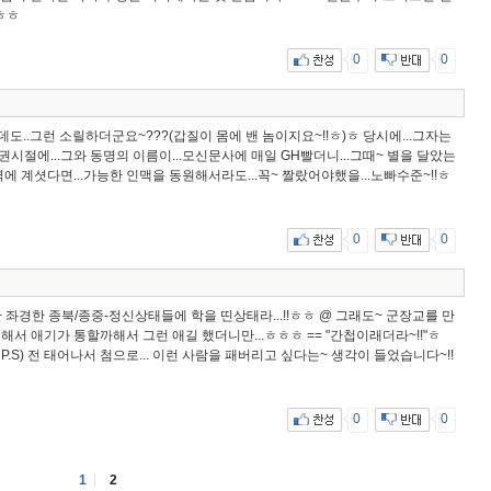
ㅎㅎ
0
0
데도..그런 소릴하더군요~???(갑질이 몸에 밴 놈이지요~!!ㅎ)ㅎ 당시에...그자는
정권시절에...그와 동명의 이름이...모신문사에 매일 GH빨더니...그때~ 별을 달았는
에 계셧다면...가능한 인맥을 동원해서라도...꼭~ 짤랐어야했을...노빠수준~!!ㅎ
0
0
 좌경한 종북/종중-정신상태들에 학을 띤상태라...!!ㅎㅎ @ 그래도~ 군장교를 만
관련해서 애기가 통할까해서 그런 애길 했더니만...ㅎㅎㅎ == "간첩이래더라~!!"ㅎ
 P.S) 전 태어나서 첨으로... 이런 사람을 패버리고 싶다는~ 생각이 들었습니다~!!
0
0
1
2