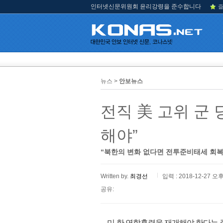
인터넷신문위원회 윤리강령을 준수합니다
즐
뉴스 >
안보뉴스
전직 美 고위 군 
해야”
“북한의 변화 없다면 전투준비태세 회복
Written by.
최경선
입력 : 2018-12-27 오후
공유:
미-한 연합훈련을 재개해야 한다는 