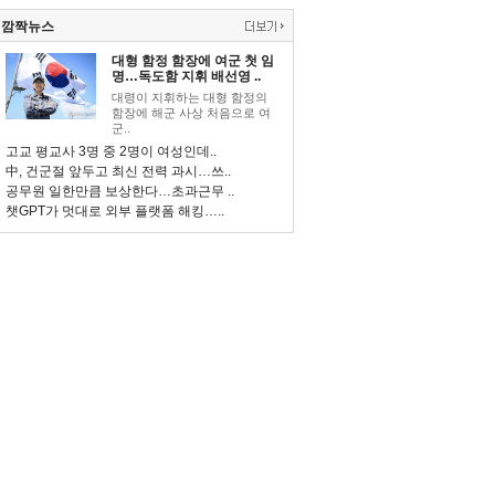
깜짝뉴스
대형 함정 함장에 여군 첫 임
명…독도함 지휘 배선영 ..
대령이 지휘하는 대형 함정의
함장에 해군 사상 처음으로 여
군..
고교 평교사 3명 중 2명이 여성인데..
中, 건군절 앞두고 최신 전력 과시…쓰..
공무원 일한만큼 보상한다…초과근무 ..
챗GPT가 멋대로 외부 플랫폼 해킹…..