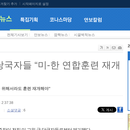
겨찾기 추가
시작페이지로 설정
전체기사보기
l
안보뉴스
l
깜짝뉴스
l
시끌벅적뉴스
2
당국자들 “미-한 연합훈련 재개
 위해서라도 훈련 재개해야”
 2:37:38
소셜댓글
: 6
주장이 전직 미 고위 군 당국자들로부터 제기됐다.