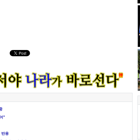
중
어”
 반응