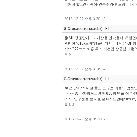
피해야 할...인간중심-인본주의-반도임~~!!ㅎ
2018-12-27 오후 3:20:13
G-Crusader(crusader)
@ MH정권당시...그 사람을 만났을때..초면인
완전한 "615-노빠"였습니다만~~!!ㅎ @ GH
지~~???ㅎㅎㅎ @ 우리 백선엽 장군님이 현역
ㅎㅎ
2018-12-27 오후 3:16:14
G-Crusader(crusader)
@ 전 당시~~ 대전 출연-연구소 애들의 엄청난
나서~ 좀 반가와서...[반역-615와 땅굴]에 
(좌익-연구원들 보다 한술 더~ 뜨던데~!!ㅎㅎ)
ㅎㅎㅎ
2018-12-27 오후 3:13:07