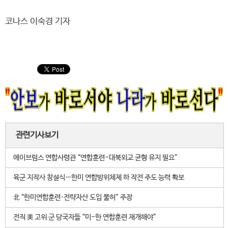
코나스 이숙경 기자
관련기사보기
에이브럼스 연합사령관 “연합훈련-대북외교 균형 유지 필요”
육군 지작사 창설식…한미 연합방위체제 하 작전 주도 능력 확보
北 “한미연합훈련·전략자산 도입 불허” 주장
전직 美 고위 군 당국자들 “미-한 연합훈련 재개해야”