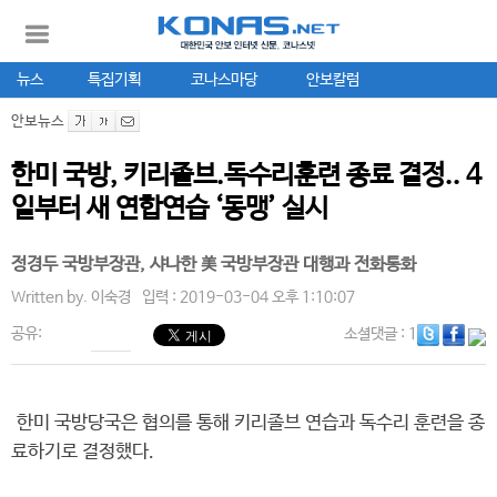
뉴스
특집기획
코나스마당
안보칼럼
안보뉴스
한미 국방, 키리졸브.독수리훈련 종료 결정.. 4
일부터 새 연합연습 ‘동맹’ 실시
정경두 국방부장관, 샤나한 美 국방부장관 대행과 전화통화
Written by.
이숙경
입력 : 2019-03-04 오후 1:10:07
공유:
소셜댓글
: 1
한미 국방당국은 협의를 통해 키리졸브 연습과 독수리 훈련을 종
료하기로 결정했다.