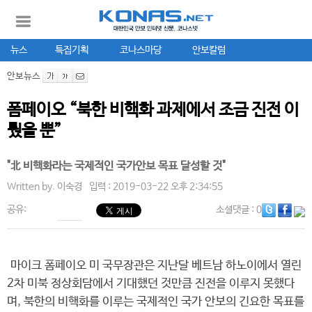
뉴스
특집기획
코나스마당
안보칼럼
안보뉴스
폼페이오 “북한 비핵화 과제에서 조금 진전 이
뤘을 뿐”
"北 비핵화라는 국제적인 국가안보 목표 달성할 것"
Written by.
이숙경
입력 : 2019-03-22 오후 2:34:55
공유:
소셜댓글
: 0
마이크 폼페이오 미 국무장관은 지난달 베트남 하노이에서 열린
2차 미북 정상회담에서 기대했던 것만큼 진전을 이루지 못했다
며, 북한의 비핵화를 이루는 국제적인 국가 안보의 긴요한 목표를