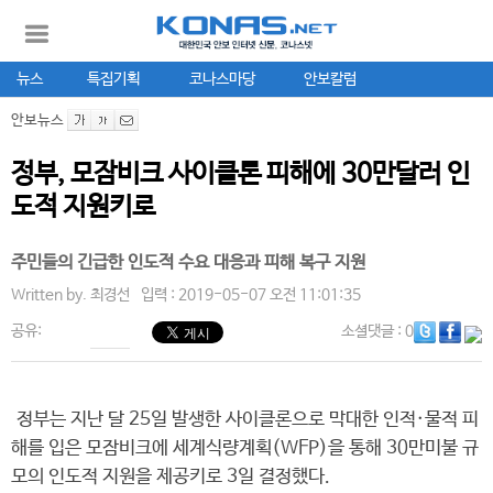
뉴스
특집기획
코나스마당
안보칼럼
안보뉴스
정부, 모잠비크 사이클론 피해에 30만달러 인
도적 지원키로
주민들의 긴급한 인도적 수요 대응과 피해 복구 지원
Written by.
최경선
입력 : 2019-05-07 오전 11:01:35
공유:
소셜댓글
: 0
정부는 지난 달 25일 발생한 사이클론으로 막대한 인적·물적 피
해를 입은 모잠비크에 세계식량계획(WFP)을 통해 30만미불 규
모의 인도적 지원을 제공키로 3일 결정했다.