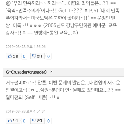
@ "우리 민족끼리~~ 끼리~~"...이땅의 좌익들은...?? ==
"육적-민족주의자"이다~!! Got it~??? ㅎ P.S) "내래 민족
주의자라서~ 미국보담은 북한이 좋더라~!!" == 문정인 말
쌈-어록~!!ㅎㅎㅎ (2005년도 강남구민회관 예비군-교육-
강사~!!ㅎ == 연방제-통일 교육...ㅎ)
2019-08-28 오후 4:56:06
0
0
G-Crusader(crusader)
거두절미하고~! 암튼, 이번 문제의 발단은...대법원의 새로운
판결이고~!!ㅎ ...삼권-분립이 안~될때도 있던데요...?? ==
얼마전의 [Self-비준]~!!ㅎ
2019-08-28 오후 4:54:34
0
0