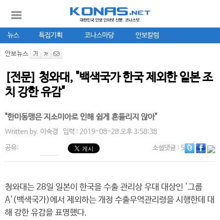
뉴스
특집기획
코나스마당
안보칼럼
안보뉴스
[전문] 청와대, "백색국가 한국 제외한 일본 조
치 강한 유감"
"한미동맹은 지소미아로 인해 쉽게 흔들리지 않아"
Written by.
이숙경
입력 : 2019-08-28 오후 3:58:38
공유:
소셜댓글
: 5
청와대는 28일 일본이 한국을 수출 관리상 우대 대상인 '그룹
A'(백색국가)에서 제외하는 개정 수출무역관리령을 시행한데 대
해 강한 유감을 표명했다.