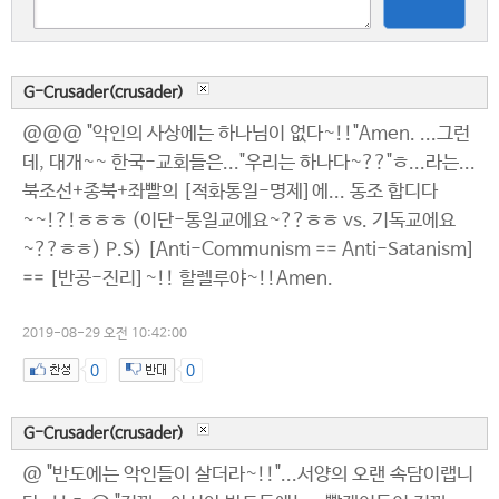
G-Crusader(crusader)
@@@ "악인의 사상에는 하나님이 없다~!!"Amen. ...그런
데, 대개~~ 한국-교회들은..."우리는 하나다~??"ㅎ...라는...
북조선+종북+좌빨의 [적화통일-명제]에... 동조 합디다
~~!?!ㅎㅎㅎ (이단-통일교에요~??ㅎㅎ vs. 기독교에요
~??ㅎㅎ) P.S) [Anti-Communism == Anti-Satanism]
== [반공-진리]~!! 할렐루야~!!Amen.
2019-08-29 오전 10:42:00
0
0
G-Crusader(crusader)
@ "반도에는 악인들이 살더라~!!"...서양의 오랜 속담이랩니