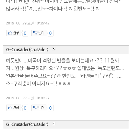
다~!!ㅎ @ "진짜~ 아시아 반도들에는...빨갱이들이 진짜~
많더라~!!"ㅎ...인도-차이나~!ㅎ 한반도~!!ㅎ
2019-08-29 오전 10:39:42
0
0
G-Crusader(crusader)
하룻만에...미국이 격앙된 반을을 보이는데요~?? 11월까
지...원상-복구하라데요~??ㅎㅎㅎ 쓸데없는-독도훈련도...
일본편을 들어주고요~??ㅎ 한반도 구라맨들의 "구라"는 ...
조-구라뿐이 아니지요~!!ㅎㅎㅎ
2019-08-29 오전 10:38:27
0
0
G-Crusader(crusader)