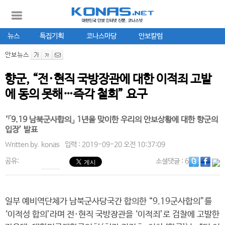
뉴스
특집기획
코나스마당
안보칼럼
안보뉴스
향군, “전·현직 국방장관에 대한 이적죄 고발
에 동의 못해…즉각 철회” 요구
‘「9.19 남북군사합의」 1년을 맞이한 우리의 안보상황에 대한 향군의
입장’ 발표
Written by.
konas
입력 : 2019-09-20 오전 10:37:09
공유:
소셜댓글
: 6
일부 예비역단체가 남북군사당국간 합의한 “9.19군사합의”를
‘이적성 합의’라며 전·현직 국방장관을 ‘이적죄’로 검찰에 고발한