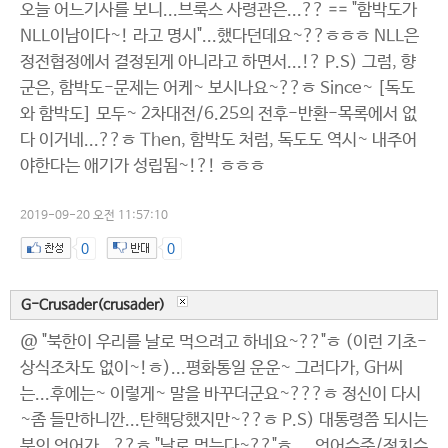
오늘 어느기사를 보니...브룩스 사령관은...?? == "함박도가
NLL이남이다~! 라고 명시"...했다던데요~??ㅎㅎㅎ NLL은
정전협정에서 결정된게 아니라고 하면서...!? P.S) 그럼, 향
군은, 함박도-문제는 어케~ 보시나요~??ㅎ Since~ [독도
와 함박도] 모두~ 2차대전/6.25의 전후-반환-목록에서 없
다 이거네...??ㅎ Then, 함박도 처럼, 독도도 역시~ 내주어
야한다는 애기가 성립됨~!?! ㅎㅎㅎ
2019-09-20 오전 11:57:10
0
0
G-Crusader(crusader)
@ "북한이 우리를 날로 먹으려고 하네요~??"ㅎ (이런 기초-
상식조차도 없이~!ㅎ)...평화통일 운운~ 그러다가, GH씨
는...후에는~ 이렇게~ 말을 바꾸더군요~???ㅎ 정신이 다시
~좀 들만하니깐...탄핵당했지만~??ㅎ P.S) 대통령쯤 되시는
분의 언어가...??ㅎ "날로 먹는다~??"ㅎ ... 언어수준/정치수