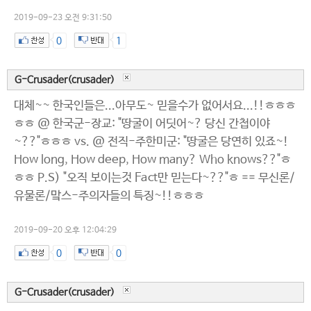
2019-09-23 오전 9:31:50
0
1
G-Crusader(crusader)
대체~~ 한국인들은...아무도~ 믿을수가 없어서요...!!ㅎㅎㅎ
ㅎㅎ @ 한국군-장교: "땅굴이 어딧어~? 당신 간첩이야
~??"ㅎㅎㅎ vs. @ 전직-주한미군: "땅굴은 당연히 있죠~!
How long, How deep, How many? Who knows??"ㅎ
ㅎㅎ P.S) "오직 보이는것 Fact만 믿는다~??"ㅎ == 무신론/
유물론/맠스-주의자들의 특징~!!ㅎㅎㅎ
2019-09-20 오후 12:04:29
0
0
G-Crusader(crusader)