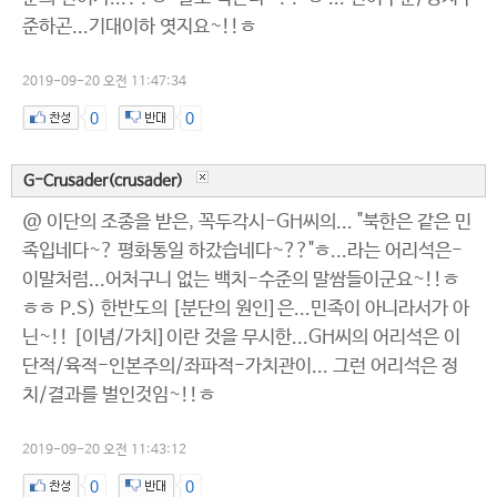
준하곤...기대이하 엿지요~!!ㅎ
2019-09-20 오전 11:47:34
0
0
G-Crusader(crusader)
@ 이단의 조종을 받은, 꼭두각시-GH씨의... "북한은 같은 민
족입네다~? 평화통일 하갔습네다~??"ㅎ...라는 어리석은-
이말처럼...어처구니 없는 백치-수준의 말쌈들이군요~!!ㅎ
ㅎㅎ P.S) 한반도의 [분단의 원인]은...민족이 아니라서가 아
닌~!! [이념/가치]이란 것을 무시한...GH씨의 어리석은 이
단적/육적-인본주의/좌파적-가치관이... 그런 어리석은 정
치/결과를 벌인것임~!!ㅎ
2019-09-20 오전 11:43:12
0
0