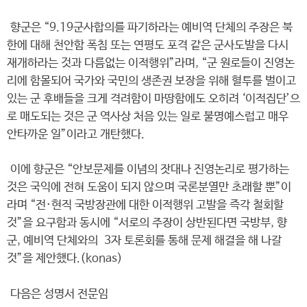
향군은 “9.19군사합의를 파기하라는 예비역 단체의 주장은 북
한에 대해 천안함 폭침 또는 연평도 포격 같은 군사도발을 다시
재개하라는 것과 다름없는 이적행위”라며, “군 원로들이 진영논
리에 함몰되어 국가와 국민의 생존권 보장을 위해 혈투를 벌이고
있는 군 후배들을 크게 격려함이 마땅함에도 오히려 ‘이적집단’으
로 매도되는 것은 군 역사상 처음 있는 일로 불명예스럽고 매우
안타까운 일”이라고 개탄했다.
이에 향군은 “안보문제를 이념의 잣대나 진영논리로 평가하는
것은 국익에 전혀 도움이 되지 않으며 국론분열만 초래할 뿐”이
라며 “전·현직 국방장관에 대한 이적행위 고발을 즉각 철회할
것”을 요구함과 동시에 “서로의 주장이 상반된다면 국방부, 향
군, 예비역 단체와의 3자 토론회를 통해 문제 해결을 해 나갈
것”을 제안했다.(konas)
다음은 성명서 전문임