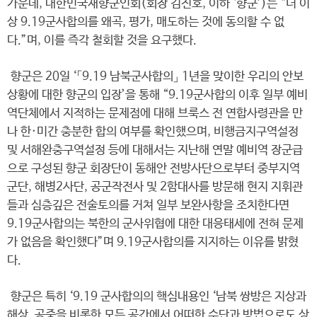
가운데, 대한민국재향군인회(회장 김진호, 이하 ‘향군’)는 “더 이
상 9.19군사합의를 왜곡, 평가, 매도하는 것에 동의할 수 없
다.”며, 이를 즉각 철회할 것을 요구했다.
향군은 20일 ‘「9.19 남북군사합의」 1년을 맞이한 우리의 안보
상황에 대한 향군의 입장’을 통해 “9.19군사합의 이후 일부 예비
역단체에서 지적하는 문제점에 대해 브룩스 전 연합사령관을 만
나 한·미간 충분한 합의 여부를 확인했으며, 비행금지구역설정
및 서해완충구역설정 등에 대해서는 지난해 연말 예비역 장군급
으로 구성된 향군 회장단이 동해안 전방사단으로부터 중부지역
군단, 해병2사단, 공군작전사 및 2함대사를 방문해 현지 지휘관
들과 심층깊은 전술토의를 거쳐 일부 보완사항을 조치한다면
9.19군사합의는 북한의 군사위협에 대한 대응태세에 전혀 문제
가 없음을 확인했다”며 9.19군사합의를 지지하는 이유를 밝혔
다.
향군은 특히 ‘9.19 군사합의의 핵심내용인 ‘남북 쌍방은 지상과
해상, 공중을 비롯한 모든 공간에서 어떠한 수단과 방법으로도 상