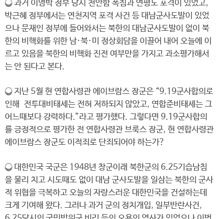
❍ 과거 이명박 정부 당시 천안함 폭침과 연평도 포격이 있었고,
박근혜 정부에서는 연천지역 포격 사건 등 대남군사도발이 있었
으나 문재인 정부에 들어와서는 북한의 대남군사도발이 없이 북
한의 비핵화를 위한 남·북·미 정상회담을 이끌어 내어 오늘에 이
르고 있음을 북한의 비핵화 진전 여부만을 가지고 과소평가해서
는 안 된다고 본다.
❍ 지난 5월 현 연합사령관 에이브람스 장군은 “9.19군사합의로
인해 전투대비태세는 전혀 저하되지 않았고, 연합준비태세는 그
어느때보다 강력하다.”라고 평가했다. 그렇다면 9.19군사합의
를 긍정적으로 평가한 전 연합사령관 브룩스 장군, 현 연합사령관
에이브람스 장군도 이적죄로 단죄되어야 하는가?
❍ 대한민국 국군은 1948년 창군이래 북한군의 6.25기습남침
을 물리 치고 시도때도 없이 대남 군사도발을 일삼는 북한의 군사
적 위협을 극복하고 오늘의 자랑스러운 대한민국을 건설하는데
크게 기여해 왔다. 그러나 과거 군의 정치개입, 일부반란사건,
6.25당시의 국민방위군 비리 등의 오욕의 역사가 있었으나 이번