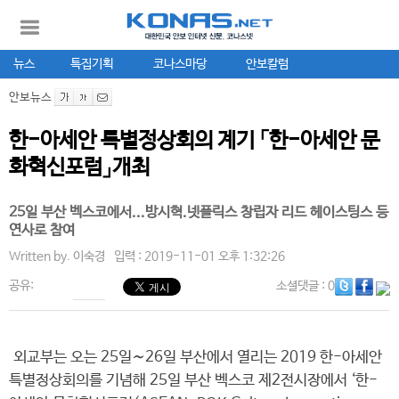
뉴스
특집기획
코나스마당
안보칼럼
안보뉴스
한-아세안 특별정상회의 계기 「한-아세안 문
화혁신포럼」개최
25일 부산 벡스코에서...방시혁.넷플릭스 창립자 리드 헤이스팅스 등
연사로 참여
Written by.
이숙경
입력 : 2019-11-01 오후 1:32:26
공유:
소셜댓글
: 0
외교부는 오는 25일∼26일 부산에서 열리는 2019 한-아세안
특별정상회의를 기념해 25일 부산 벡스코 제2전시장에서 ‘한-