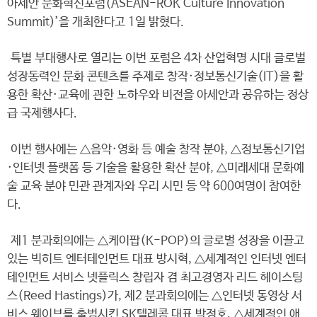
아세안 문화혁신포럼(ASEAN-ROK Culture Innovation
Summit)’을 개최한다고 1일 밝혔다.
특별 부대행사로 열리는 이번 포럼은 4차 산업혁명 시대 글로벌
성장동력인 문화 콘텐츠를 주제로 창작·정보통신기술(IT)을 활
용한 확산·교육에 관한 노하우와 비전을 아세안과 공유하는 정상
급 국제행사다.
이번 행사에는 △음악·영화 등 예술 창작 분야, △정보통신기업
·인터넷 플랫폼 등 기술을 활용한 확산 분야, △미래세대 문화예
술 교육 분야 민관 관계자와 우리 시민 등 약 600여명이 참여한
다.
제1 분과회의에는 △케이팝(K-POP)의 글로벌 성장을 이끌고
있는 빅히트 엔터테인먼트 대표 방시혁, △세계적인 인터넷 엔터
테인먼트 서비스 넷플릭스 창립자 겸 최고경영자 리드 헤이스팅
스(Reed Hastings)가, 제2 분과회의에는 △인터넷 동영상 서
비스 웨이브를 출범시킨 SK텔레콤 대표 박정호, △세계적인 애