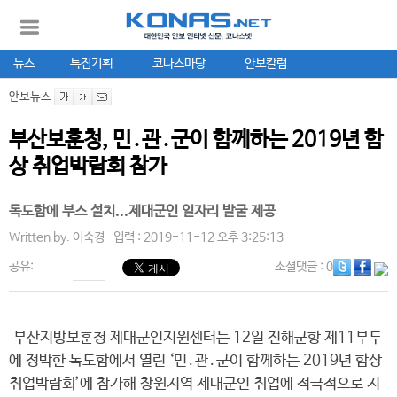
뉴스
특집기획
코나스마당
안보칼럼
안보뉴스
부산보훈청, 민․관․군이 함께하는 2019년 함
상 취업박람회 참가
독도함에 부스 설치...제대군인 일자리 발굴 제공
Written by.
이숙경
입력 : 2019-11-12 오후 3:25:13
공유:
소셜댓글
: 0
부산지방보훈청 제대군인지원센터는 12일 진해군항 제11부두
에 정박한 독도함에서 열린 ‘민․관․군이 함께하는 2019년 함상
취업박람회’에 참가해 창원지역 제대군인 취업에 적극적으로 지