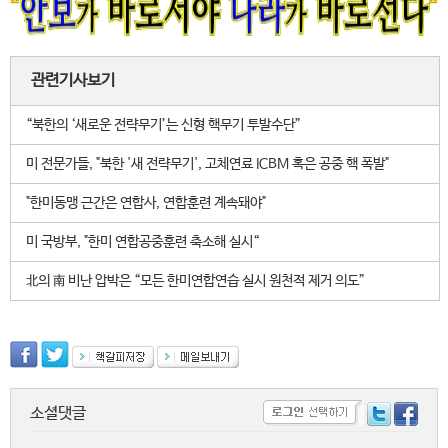
관련기사보기
“북한의 ‘새로운 전략무기’는 신형 핵무기 투발수단”
미 전문가들, "북한 '새 전략무기', 고체연료 ICBM 혹은 공중 핵 폭발"
"한미동맹 근간은 연합사, 연합훈련 계속돼야"
미 국방부, "한미 연합공중훈련 축소해 실시“
北의 南 비난 압박은 “모든 한미연합연습 실시 원천적 제거 의도”
소셜댓글