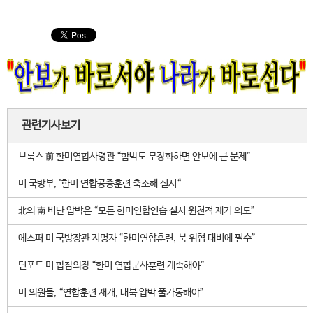
관련기사보기
브룩스 前 한미연합사령관 “함박도 무장화하면 안보에 큰 문제”
미 국방부, "한미 연합공중훈련 축소해 실시“
北의 南 비난 압박은 “모든 한미연합연습 실시 원천적 제거 의도”
에스퍼 미 국방장관 지명자 “한미연합훈련, 북 위협 대비에 필수”
던포드 미 합참의장 “한미 연합군사훈련 계속해야”
미 의원들, “연합훈련 재개, 대북 압박 풀가동해야”