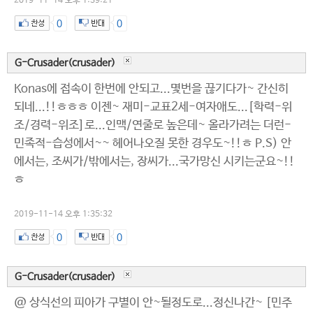
2019-11-14 오후 1:39:21
0
0
G-Crusader(crusader)
Konas에 접속이 한번에 안되고...몇번을 끊기다가~ 간신히
되네...!!ㅎㅎㅎ 이젠~ 재미-교표2세-여자애도...[학력-위
조/경력-위조]로...인맥/연줄로 높은데~ 올라가려는 더런-
민족적-습성에서~~ 헤어나오질 못한 경우도~!!ㅎ P.S) 안
에서는, 조씨가/밖에서는, 장씨가...국가망신 시키는군요~!!
ㅎ
2019-11-14 오후 1:35:32
0
0
G-Crusader(crusader)
@ 상식선의 피아가 구별이 안~될정도로...정신나간~ [민주