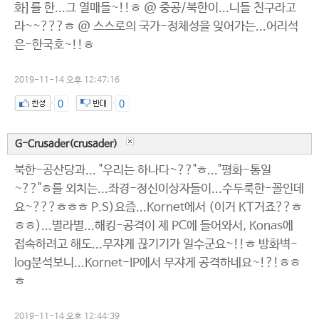
화]를 한...그 열매들~!!ㅎ @ 중공/북한이...니들 친구라고
라~~???ㅎ @ 스스로의 국가-정체성을 잊어가는...어리석
은-한국호~!!ㅎ
2019-11-14 오후 12:47:16
0
0
G-Crusader(crusader)
북한-공산당과... "우리는 하나다~??"ㅎ..."평화-통일
~??"ㅎ를 외치는...좌경-정신이상자들이...수두룩한-꼴인데
요~???ㅎㅎㅎ P.S)요즘...Kornet에서 (이거 KT거죠??ㅎ
ㅎㅎ)...별라별...해킹-공격이 제 PC에 들어와서, Konas에
접속하려고 해도...무쟈게 끊기기가 일수군요~!!ㅎ 방화벽-
log분석보니...Kornet-IP에서 무쟈게 공격하네요~!?!ㅎㅎ
ㅎ
2019-11-14 오후 12:44:39