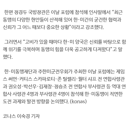
한편 정경두 국방장관은 이날 포럼에 참석해 인사말에서 “최근
동맹의 다양한 현안들이 산적해 있어 한·미간의 굳건한 협력과
신뢰가 그 어느 때보다 중요한 상황”이라고 강조했다.
그러면서 “고비가 있을 때마다 한·미 양국은 신뢰를 바탕으로 함
께 위기를 극복하며 동맹의 힘을 더욱 공고하게 다져왔다”고 말
했다.
한·미동맹재단과 주한미군전우회가 주최한 이날 포럼에는 제임
스 써먼·커티스 스카파로티·존 틸렐리·월터 샤프 전 연합사령관
과 권오성·박선우·김재창·정승조 전 연합사 부사령관 등 역대 연
합사 사령관 4명과 부사령관 4명이 참석해 한·미동맹이 직면한
도전 과제와 발전 방향을 논의했다.(konas)
코나스 이숙경 기자