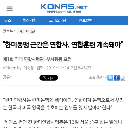
뉴스
특집기획
코나스마당
안보칼럼
안보뉴스
"한미동맹 근간은 연합사, 연합훈련 계속돼야"
제1회 역대 연합사령관-부사령관 포럼
Written by.
이숙경
입력 : 2019-11-14 오전 8:45:27
공유:
소셜댓글
: 4
“한미연합사는 한미동맹의 핵심이다. 연합이자 동맹으로서 우리
는 한국과 미국 양국을 수호하는 임무를 잊지 말아야 한다”
제임스 써먼 전 한미연합사령관은 13일 서울 중구 힐튼 밀레니