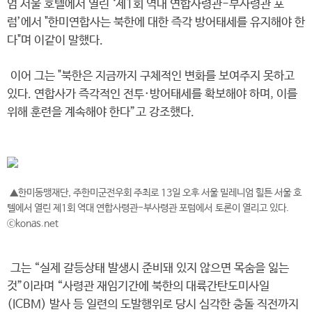
엄 서울 호텔에서 열린 ‘제1회 역대 연합사령관-부사령관 포
럼’에서 "한미연합사는 북한에 대한 즉각 방어태세를 유지해야 한
다"며 이같이 말했다.
이어 그는 "북한은 지금까지 구체적인 변화를 보여주지 못하고
있다. 연합사가 즉각적인 전투·방어태세를 확보해야 하며, 이를
위해 훈련을 계속해야 한다”고 강조했다.
▲한미동맹재단, 주한미군전우회 주최로 13일 오후 서울 밀레니엄 힐튼 서울 호
텔에서 열린 제1회 역대 연합사령관-부사령관 포럼에서 토론이 열리고 있다.
ⓒkonas.net
그는 “실제 갈등상태 발생시 준비돼 있지 않으면 목숨을 잃는
것”이라며 “사령관 재임기간에 북한의 대륙간탄도미사일
(ICBM) 발사 등 일련의 도발행위로 당시 심각한 충돌 직전까지