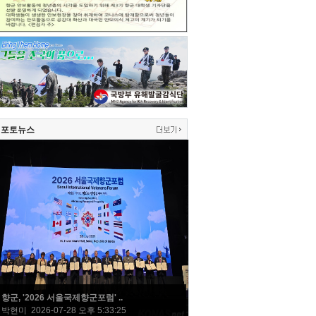
포토뉴스
향군, '2026 서울국제향군포럼' ..
박현미 2026-07-28 오후 5:33:25