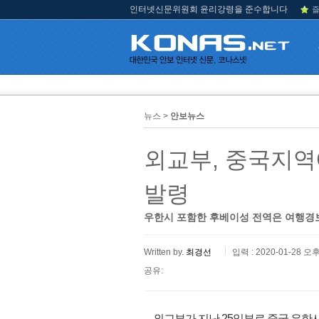
인터넷신문위원회 윤리강령을 준수합니다
즐
뉴스 >
안보뉴스
외교부, 중국지역
발령
우한시 포함한 후베이성 전역은 여행경보
Written by.
최경선
입력 : 2020-01-28 오후
공유:
외교부가 지난 25일부로 중국 우한