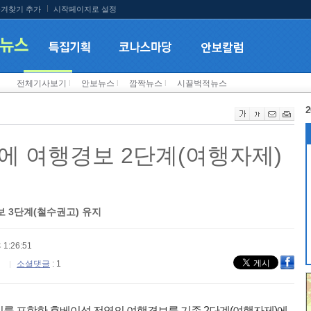
겨찾기 추가
시작페이지로 설정
전체기사보기
l
안보뉴스
l
깜짝뉴스
l
시끌벅적뉴스
2
에 여행경보 2단계(여행자제)
 3단계(철수권고) 유지
 1:26:51
소셜댓글
: 1
시를 포함한 후베이성 전역의 여행경보를 기존 2단계(여행자제)에