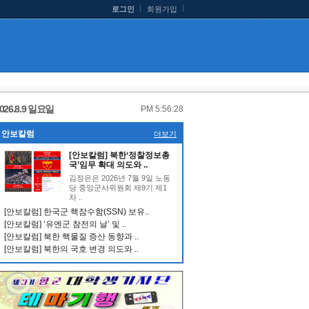
로그인
회원가입
026.8.9 일요일
PM 5:56:29
안보칼럼
더보기
[안보칼럼] 북한‘정찰정보총
국’임무 확대 의도와 ..
김정은은 2026년 7월 9일 노동
당 중앙군사위원회 제9기 제1
차 ..
[안보칼럼] 한국군 핵잠수함(SSN) 보유..
[안보칼럼] ‘유엔군 참전의 날’ 및 ..
[안보칼럼] 북한 핵물질 증산 동향과 ..
[안보칼럼] 북한의 국호 변경 의도와 ..