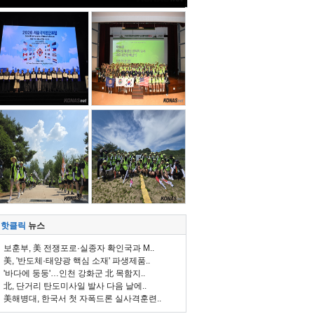
핫클릭
뉴스
보훈부, 美 전쟁포로·실종자 확인국과 M..
美, '반도체·태양광 핵심 소재' 파생제품..
'바다에 둥둥'…인천 강화군 北 목함지..
北, 단거리 탄도미사일 발사 다음 날에..
美해병대, 한국서 첫 자폭드론 실사격훈련..