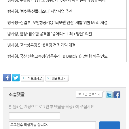
방사청, 수출형 산업구조 방위산업 전환과 지역 일자리 창출 확대
방사청, ‘방산혁신클러스터’ 시범사업 추진
방사청-산업부, 무인항공기용 ‘터보팬 엔진’ 개발 위한 MoU 체결
방사청, 함정·잠수함 공격할 '중어뢰-Ⅱ 최초양산' 의결
방사청, 고속상륙정 5~8호정 건조 계약 체결
방사청, 국산 신형고속정(검독수리-B Batch-I) 2번함 해군 인도
소셜댓글
원하는 계정으로 로그인 후 댓글을 작성하여 주십시요.