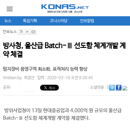
뉴스
특집기획
코나스마당
안보칼럼
안보뉴스
방사청, 울산급 Batch-Ⅲ 선도함 체계개발 계
약 체결
탐지장비 음영구역 최소화, 표적처리 능력 향상
Written by.
최경선
입력 : 2020-03-16 오전 9:26:45
공유:
소셜댓글
: 0
방위사업청이 13일 현대중공업과 4,000억 원 규모의 울산급
Batch-Ⅲ 선도함 체계개발 계약을 체결했다.