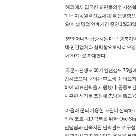
해외에서 입국한 교민들의 임시생활
“LTE 이동원격진료체계”를 운영함
으며, 설 명절 연휴기간 중인 1월28
뿐만 어니라 급증하는 대구·경북지역
체·민간업체와 협력함으로써 리모델링
서 303개로 확대했다.
국군사관생도 60기 임관생도 75명에
입하였으며 군의관 후보생 중 의료지원
하여 의료인력을 지원했다. 공중보건
사훈련 시기를 조정해 先임용 後교육
아울러 군의 가용한 자원이 신속하고
하여 코로나19 극복을 위한 ‘One-St
전담팀과 신속지원 연락관으로 구성
히 파악하고 지원수단의 운용을 통