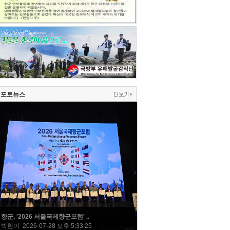
포토뉴스
향군, '2026 서울국제향군포럼' ..
박현미 2026-07-28 오후 5:33:25