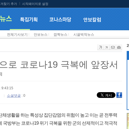
겨찾기 추가
시작페이지로 설정
전체기사보기
l
안보뉴스
l
깜짝뉴스
l
시끌벅적뉴스
2
으로 코로나19 극복에 앞장서
치
 9:43:15
소셜댓글
: 0
 단체생활을 하는 특성상 집단감염의 위험이 높고 이는 곧 전투력
에 국방부는 코로나19 위기 극복을 위한 군의 선제적이고 적극적