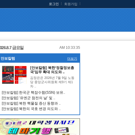
로그인
회원가입
026.8.7 금요일
AM 10:33:35
안보칼럼
더보기
[안보칼럼] 북한‘정찰정보총
국’임무 확대 의도와 ..
김정은은 2026년 7월 9일 노동
당 중앙군사위원회 제9기 제1
차 ..
[안보칼럼] 한국군 핵잠수함(SSN) 보유..
[안보칼럼] ‘유엔군 참전의 날’ 및 ..
[안보칼럼] 북한 핵물질 증산 동향과 ..
[안보칼럼] 북한의 국호 변경 의도와 ..