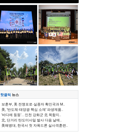
핫클릭
뉴스
보훈부, 美 전쟁포로·실종자 확인국과 M..
美, '반도체·태양광 핵심 소재' 파생제품..
'바다에 둥둥'…인천 강화군 北 목함지..
北, 단거리 탄도미사일 발사 다음 날에..
美해병대, 한국서 첫 자폭드론 실사격훈련..