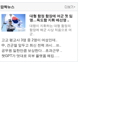
깜짝뉴스
대형 함정 함장에 여군 첫 임
명…독도함 지휘 배선영 ..
대령이 지휘하는 대형 함정의
함장에 해군 사상 처음으로 여
군..
고교 평교사 3명 중 2명이 여성인데..
中, 건군절 앞두고 최신 전력 과시…쓰..
공무원 일한만큼 보상한다…초과근무 ..
챗GPT가 멋대로 외부 플랫폼 해킹…..