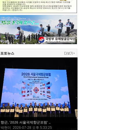
포토뉴스
향군, '2026 서울국제향군포럼' ..
박현미 2026-07-28 오후 5:33:25