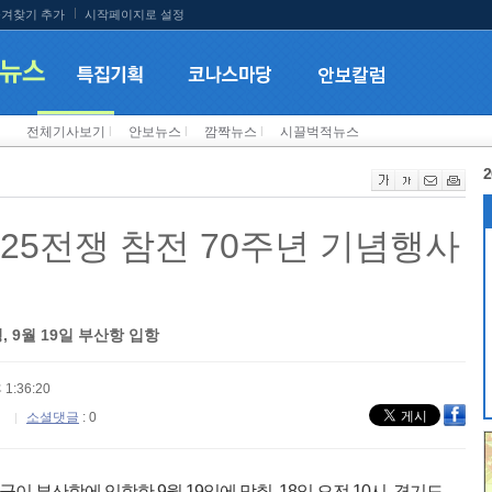
겨찾기 추가
시작페이지로 설정
전체기사보기
l
안보뉴스
l
깜짝뉴스
l
시끌벅적뉴스
2
.25전쟁 참전 70주년 기념행사
 9월 19일 부산항 입항
 1:36:20
소셜댓글
: 0
이 부산항에 입항한 9월 19일에 맞춰, 18일 오전 10시, 경기도