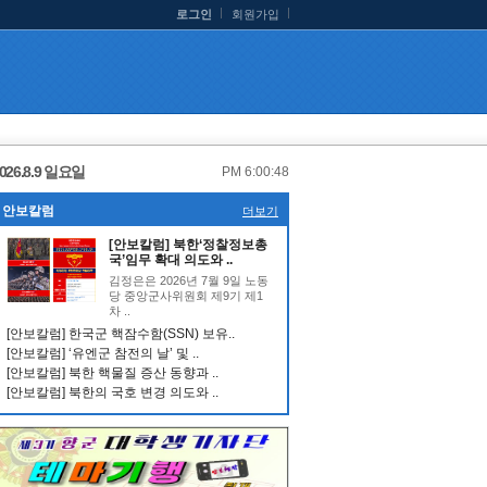
로그인
회원가입
026.8.9 일요일
PM 6:00:49
안보칼럼
더보기
[안보칼럼] 북한‘정찰정보총
국’임무 확대 의도와 ..
김정은은 2026년 7월 9일 노동
당 중앙군사위원회 제9기 제1
차 ..
[안보칼럼] 한국군 핵잠수함(SSN) 보유..
[안보칼럼] ‘유엔군 참전의 날’ 및 ..
[안보칼럼] 북한 핵물질 증산 동향과 ..
[안보칼럼] 북한의 국호 변경 의도와 ..