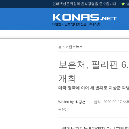
인터넷신문위원회 윤리강령을 준수합니다
즐
뉴스 >
안보뉴스
보훈처, 필리핀 6
개최
미국·영국에 이어 세 번째로 지상군 파병,
Written by.
최경선
입력 : 2020-09-17 오후
공유:
국가보훈처는 6·25전쟁 당시 필리핀군