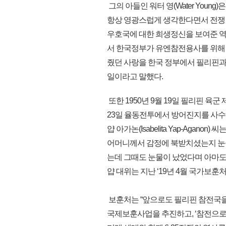
그의 아들인 워터 영(Water You
항상 영광스럽게 생각한다면서 전쟁 
우호국에 대한 희생정신을 보여준 역
서 한국정부가 유엔참전용사를 위해
줬던 사랑을 한국 정부에서 필리핀과
일이라고 말했다.
또한 1950년 9월 19일 필리핀 육군
23일 율동전투에서 방어진지를 사수하고
얍 아가논(Isabelita Yap-Agan
어머니께서 감정에 북받치셨는지 눈물
는데 그때도 눈물이 났었다며 아마도
얍 대위는 지난 ‘19년 4월 국가보훈
보훈처는 “앞으로도 필리핀 참전국
국제보훈사업을 추진하고, ‘참전으로