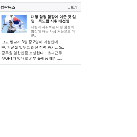
깜짝뉴스
대형 함정 함장에 여군 첫 임
명…독도함 지휘 배선영 ..
대령이 지휘하는 대형 함정의
함장에 해군 사상 처음으로 여
군..
고교 평교사 3명 중 2명이 여성인데..
中, 건군절 앞두고 최신 전력 과시…쓰..
공무원 일한만큼 보상한다…초과근무 ..
챗GPT가 멋대로 외부 플랫폼 해킹…..