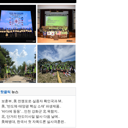
핫클릭
뉴스
보훈부, 美 전쟁포로·실종자 확인국과 M..
美, '반도체·태양광 핵심 소재' 파생제품..
'바다에 둥둥'…인천 강화군 北 목함지..
北, 단거리 탄도미사일 발사 다음 날에..
美해병대, 한국서 첫 자폭드론 실사격훈련..