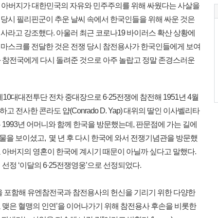
ng)은 아버지가 대한민국의 자유와 민주주의를 위해 싸웠다는 사살을
당시 필리핀군이 추운 날씨 속에서 한국인들을 위해 싸운 것은
사라고 강조했다. 아울러 최근 코로나19 바이러스 확산 상황에
 마스크를 전달한 것은 전쟁 당시 참전용사가 한국인들에게 보여
 참전국에게 다시 돌려준 것으로 아주 놀랍고 정말 존경스러운
 제10대대전투단 전차 중대장으로 6·25전쟁에 참전해 1951년 4월
 전사한 콘라도 얍(Conrado D. Yap) 대위의 딸인 이사벨리타
on) 씨는 1993년 어머니와 함께 한국을 방문했는데, 판문점에 가는 길에
을 보이셨고, 몇 년 후 다시 한국에 와서 전쟁기념관을 방문했
 아버지의 영혼이 한국에 계시기 때문이 아닐까 싶다고 말했다.
처 선정 ‘이달의 6·25전쟁영웅’으로 선정되었다.
을 포함해 유엔참전국과 참전용사의 헌신을 기리기 위한 다양한
 맺은 혈맹의 인연’을 이어나가기 위해 참전용사 후손을 비롯한