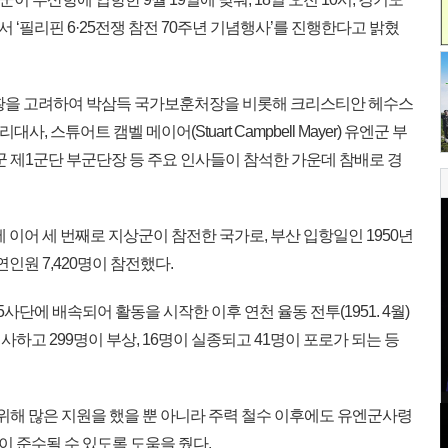
‘필리핀 6·25전쟁 참전 70주년 기념행사’를 진행한다고 밝혔
상황을 고려하여 박삼득 국가보훈처장을 비롯해 크리스티안 헤수스
리핀 대리대사, 스튜어트 캠벨 메이어(Stuart Campbell Mayer) 유엔군 부
군 제1군단 부군단장 등 주요 인사들이 참석한 가운데 참배로 경
 이어 세 번째로 지상군이 참전한 국가로, 부산 입항일인 1950년
 연인원 7,420명이 참전했다.
25사단에 배속되어 활동을 시작한 이후 연천 율동 전투(1951. 4월)
전사하고 299명이 부상, 16명이 실종되고 41명이 포로가 되는 등
위해 많은 지원을 했을 뿐 아니라 주력 철수 이후에도 유엔군사령
 준수될 수 있도록 도움을 줬다.