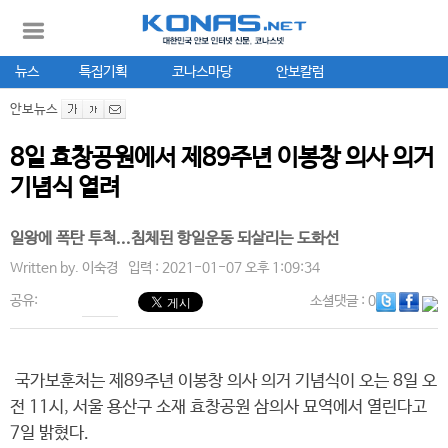
뉴스
특집기획
코나스마당
안보칼럼
안보뉴스
8일 효창공원에서 제89주년 이봉창 의사 의거
기념식 열려
일왕에 폭탄 투척...침체된 항일운동 되살리는 도화선
Written by.
이숙경
입력 : 2021-01-07 오후 1:09:34
공유:
소셜댓글
: 0
국가보훈처는 제89주년 이봉창 의사 의거 기념식이 오는 8일 오
전 11시, 서울 용산구 소재 효창공원 삼의사 묘역에서 열린다고
7일 밝혔다.