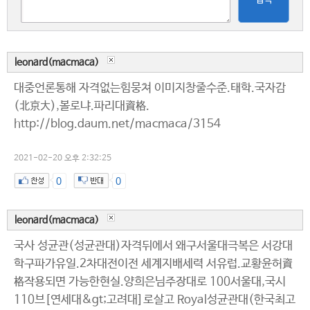
leonard(macmaca)
대중언론통해 자격없는힘뭉쳐 이미지창줄수준.태학.국자감
(北京大),볼로냐.파리대資格.
http://blog.daum.net/macmaca/3154
2021-02-20 오후 2:32:25
0
0
leonard(macmaca)
국사 성균관(성균관대)자격뒤에서 왜구서울대극복은 서강대
학구파가유일.2차대전이전 세계지배세력 서유럽.교황윤허資
格작용되면 가능한현실.양희은님주장대로 100서울대,국시
110브[연세대&gt;고려대]로살고 Royal성균관대(한국최고