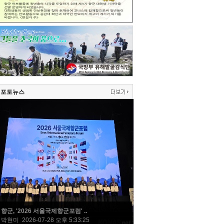
포토뉴스
향군, '2026 서울국제향군포럼' ..
박현미 2026-07-28 오후 5:33:25