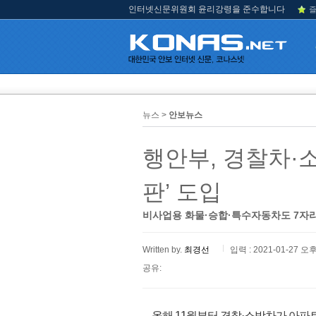
인터넷신문위원회 윤리강령을 준수합니다
즐
뉴스 >
안보뉴스
행안부, 경찰차·
판’ 도입
비사업용 화물·승합·특수자동차도 7자
Written by.
최경선
입력 : 2021-01-27 오후
공유:
올해 11월부터 경찰·소방차가 아파