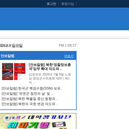
로그인
회원가입
026.8.9 일요일
PM 1:09:37
안보칼럼
더보기
[안보칼럼] 북한‘정찰정보총
국’임무 확대 의도와 ..
김정은은 2026년 7월 9일 노동
당 중앙군사위원회 제9기 제1
차 ..
[안보칼럼] 한국군 핵잠수함(SSN) 보유..
[안보칼럼] ‘유엔군 참전의 날’ 및 ..
[안보칼럼] 북한 핵물질 증산 동향과 ..
[안보칼럼] 북한의 국호 변경 의도와 ..