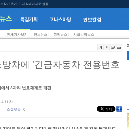
겨찾기 추가
시작페이지로 설정
전체기사보기
l
안보뉴스
l
깜짝뉴스
l
시끌벅적뉴스
2
소방차에 ‘긴급자동차 전용번호
리에서 8자리 번호체계로 개편
 4:11:31
소셜댓글
: 0
트 진입로 등의 무인차단기를 정차없이 신속하게 자동 통과하도