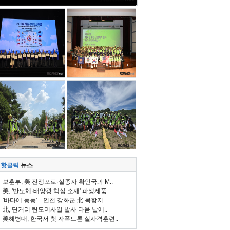
핫클릭
뉴스
보훈부, 美 전쟁포로·실종자 확인국과 M..
美, '반도체·태양광 핵심 소재' 파생제품..
'바다에 둥둥'…인천 강화군 北 목함지..
北, 단거리 탄도미사일 발사 다음 날에..
美해병대, 한국서 첫 자폭드론 실사격훈련..