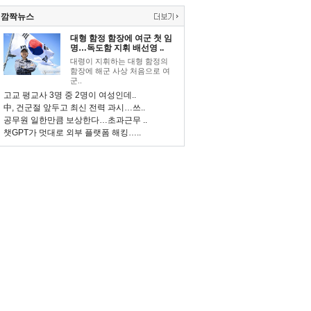
깜짝뉴스
대형 함정 함장에 여군 첫 임
명…독도함 지휘 배선영 ..
대령이 지휘하는 대형 함정의
함장에 해군 사상 처음으로 여
군..
고교 평교사 3명 중 2명이 여성인데..
中, 건군절 앞두고 최신 전력 과시…쓰..
공무원 일한만큼 보상한다…초과근무 ..
챗GPT가 멋대로 외부 플랫폼 해킹…..