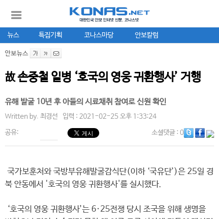
뉴스
특집기획
코나스마당
안보칼럼
안보뉴스
故 손중철 일병 ‘호국의 영웅 귀환행사’ 거행
유해 발굴 10년 후 아들의 시료채취 참여로 신원 확인
Written by.
최경선
입력 : 2021-02-25 오후 1:33:24
공유:
소셜댓글
: 0
국가보훈처와 국방부유해발굴감식단(이하 ‘국유단’)은 25일 경
북 안동에서 '호국의 영웅 귀환행사'를 실시했다.
‘호국의 영웅 귀환행사’는 6·25전쟁 당시 조국을 위해 생명을