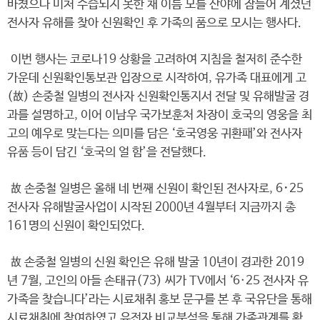
바쳤으나 미처 수습되지 못한 채 이름 모를 산야에 잠들어 계셨던
전사자 유해를 찾아 신원확인 후 가족의 품으로 모시는 행사다.
이번 행사는 코로나19 상황을 고려하여 지침을 철저히 준수한
가운데 신원확인통보관 입장으로 시작하여, 유가족 대표에게 고
(故) 손중철 일병의 전사자 신원확인통지서 전달 및 유해발굴 경
과를 설명하고, 이어 이남우 국가보훈처 차장이 호국의 영웅을 최
고의 예우로 맞는다는 의미를 담은 ‘호국영웅 귀환패’와 전사자
유품 등이 담긴 ‘호국의 얼 함’을 전달했다.
故 손중철 일병은 올해 네 번째 신원이 확인된 전사자로, 6･25
전사자 유해발굴사업이 시작된 2000년 4월부터 지금까지 총
161명의 신원이 확인되었다.
故 손중철 일병의 신원 확인은 유해 발굴 10년이 경과한 2019
년 7월, 고인의 아들 손태규(73) 씨가 TV에서 ‘6·25 전사자 유
가족을 찾습니다’라는 시료채취 홍보 문구를 본 후 국유단을 통해
시료채취에 참여하였고 유전자 비교분석을 통해 가족관계를 확