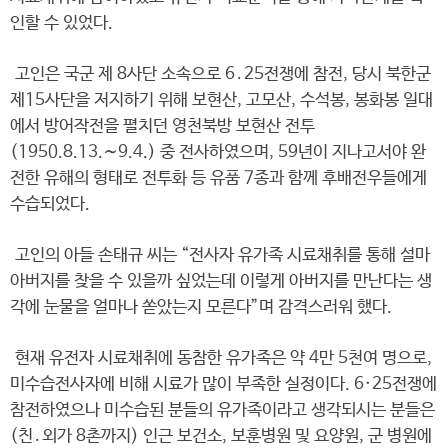
인할 수 있었다.
고인은 국군 제 8사단 소속으로 6․25전쟁에 참전, 당시 북한군
제15사단을 저지하기 위해 보현산, 고모산, 수석봉, 봉화봉 일대
에서 방어작전을 펼치던 영천북방 보현산 전투
(1950.8.13.∼9.4.) 중 전사하였으며, 59년이 지나고서야 완
전한 유해의 형태로 전투화 등 유품 7종과 함께 후배전우들에게
수습되었다.
고인의 아들 손태규 씨는 “전사자 유가족 시료채취를 통해 설마
아버지를 찾을 수 있을까 싶었는데 이렇게 아버지를 만난다는 생
각에 눈물을 얼마나 쏟았는지 모른다”며 감격스러워 했다.
현재 유전자 시료채취에 동참한 유가족은 약 4만 5천여 명으로,
미수습전사자에 비해 시료가 많이 부족한 실정이다. 6·25전쟁에
참전하였으나 미수습된 분들의 유가족이라고 생각되시는 분들은
(친․외가 8촌까지) 인근 보건소, 보훈병원 및 요양원, 군 병원에