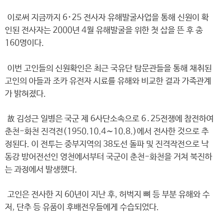
이로써 지금까지 6･25 전사자 유해발굴사업을 통해 신원이 확
인된 전사자는 2000년 4월 유해발굴을 위한 첫 삽을 뜬 후 총
160명이다.
이번 고인들의 신원확인은 최근 국유단 탐문관들을 통해 채취된
고인의 아들과 조카 유전자 시료를 유해와 비교한 결과 가족관계
가 밝혀졌다.
故 김성근 일병은 국군 제 6사단소속으로 6․25전쟁에 참전하여
춘천-화천 진격전(1950.10.4∼10.8.)에서 전사한 것으로 추
정된다. 이 전투는 중부지역의 38도선 돌파 및 진격작전으로 낙
동강 방어전선인 영천에서부터 국군이 춘천-화천을 거쳐 북진하
는 과정에서 발생했다.
고인은 전사한 지 60년이 지난 후, 허벅지 뼈 등 부분 유해와 수
저, 단추 등 유품이 후배전우들에게 수습되었다.