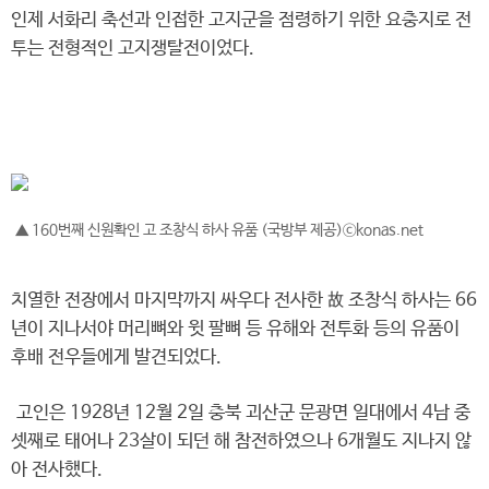
인제 서화리 축선과 인접한 고지군을 점령하기 위한 요충지로 전
투는 전형적인 고지쟁탈전이었다.
▲ 160번째 신원확인 고 조창식 하사 유품 (국방부 제공)ⓒkonas.net
치열한 전장에서 마지막까지 싸우다 전사한 故 조창식 하사는 66
년이 지나서야 머리뼈와 윗 팔뼈 등 유해와 전투화 등의 유품이
후배 전우들에게 발견되었다.
고인은 1928년 12월 2일 충북 괴산군 문광면 일대에서 4남 중
셋째로 태어나 23살이 되던 해 참전하였으나 6개월도 지나지 않
아 전사했다.