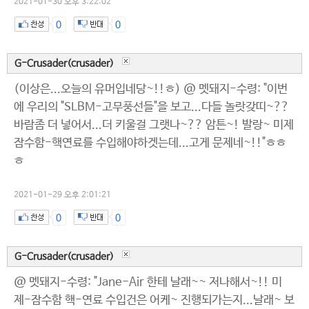
2021-01-30 오후 3:22:02
0
0
G-Crusader(crusader)
(이상은...오늘의 유머입네당~!!ㅎ) @ 멧돼지-수령: "이번
에 우리의 "SLBM-고무풍선들"을 보고...다들 놀랏갖띠~??
바람좀 더 넣어서...더 키울걸 그랫나~?? 암튼~! 발랑~ 미제
잠수함-핵연료를 수입해야하겟는데...고게 문제네~!!"ㅎㅎ
ㅎ
2021-01-29 오후 2:01:21
0
0
G-Crusader(crusader)
@ 멧돼지-수령: "Jane-Air 한테 날래~~ 저나해서~!! 미
제-잠수함 핵-연료 수입건은 어케~ 진행되가는지...날래~ 보