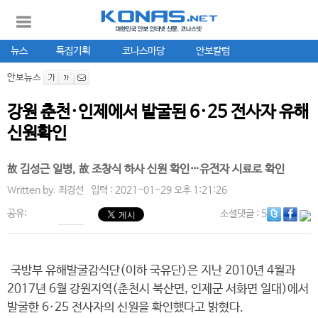
뉴스
특집기획
코나스마당
안보칼럼
안보뉴스
강원 춘천·인제에서 발굴된 6·25 전사자 유해
신원확인
故 김성근 일병, 故 조창식 하사 신원 확인…유전자 시료로 확인
Written by.
최경선
입력 : 2021-01-29 오후 1:21:26
공유:
소셜댓글
: 5
국방부 유해발굴감식단(이하 국유단)은 지난 2010년 4월과
2017년 6월 강원지역(춘천시 북산면, 인제군 서화면 일대)에서
발굴한 6·25 전사자의 신원을 확인했다고 밝혔다.