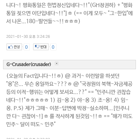
니다~! 평화통일은 헌법정신입네다~!!"(GH정권하) + "평화
통일 짖으면 이단입네다~!!"]ㅎ (== 이게 모두~ "그-한입"에
서 나온...180-발언들~~!!ㅎㅎㅎ)
2021-01-30 오후 3:24:26
0
0
G-Crusader(crusader)
(오늘의 Fact입니다~!!ㅎ) @ 과거~ 이런말을 하셧던
"옹"은... 무슨 옹일까요~???ㅎ @ "국정원의 북핵-자금제공
등의 이적-행위는 어떻게 보셔요...??" == "민주니깐 괸찮습
네다~!!"ㅎㅎㅎㅎㅎ 1) 김-옹 2) 야-옹 3) 조-옹! 4) 임-
옹. P.S) 제가 그때~ 이분-답변에 박장-실소하며...[민주니
깐 다~ 괸찮어~!]ㅎ 를 작사하게 된것임~!!ㅎ == "해가 떠도
민주~ 달이 떠도~ 민주"