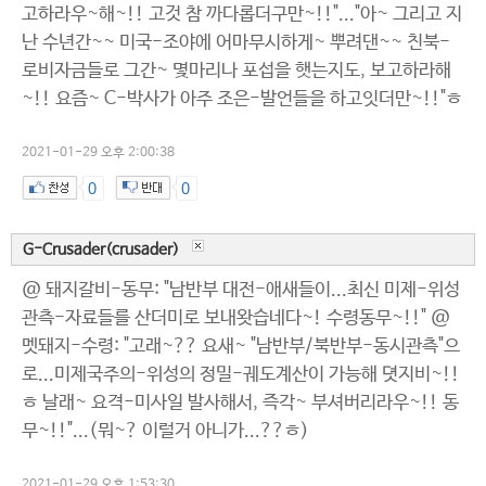
고하라우~해~!! 고것 참 까다롭더구만~!!"..."아~ 그리고 지
난 수년간~~ 미국-조야에 어마무시하게~ 뿌려댄~~ 친북-
로비자금들로 그간~ 몇마리나 포섭을 햇는지도, 보고하라해
~!! 요즘~ C-박사가 아주 조은-발언들을 하고잇더만~!!"ㅎ
2021-01-29 오후 2:00:38
0
0
G-Crusader(crusader)
@ 돼지갈비-동무: "남반부 대전-애새들이...최신 미제-위성
관측-자료들를 산더미로 보내왓습네다~! 수령동무~!!" @
멧돼지-수령: "고래~?? 요새~ "남반부/북반부-동시관측"으
로...미제국주의-위성의 정밀-궤도계산이 가능해 뎟지비~!!
ㅎ 날래~ 요격-미사일 발사해서, 즉각~ 부셔버리라우~!! 동
무~!!"...(뭐~? 이럴거 아니가...??ㅎ)
2021-01-29 오후 1:53:30