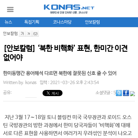
뉴스
특집기획
코나스마당
안보칼럼
안보칼럼
[안보칼럼] ‘북한 비핵화’ 표현, 한미간 이견
없어야
한미동맹간 용어해석 다르면 북한에 잘못된 신호 줄 수 있어
Written by.
konas
입력 : 2021-03-26 오후 2:43:54
공유:
소셜댓글
: 5
지난 3월 17∼18일 토니 블링컨 미국 국무장관과 로이드 오스
틴 국방장관의 방한 과정에서 한미 당국자들이 ‘비핵화’에 대해
서로 다른 표현을 사용하면서 여러가지 우려섞인 분석이 나오고