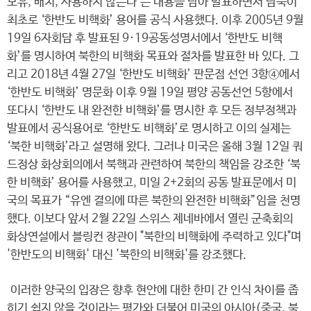
보유, 배치, 사용하지 않는다’는 내용을 담아 발표하면서 남북이
최초로 ‘한반도 비핵화’ 용어를 공식 사용했다. 이후 2005년 9월
19일 6자회담 후 발표된 9·19공동성명서에서 ‘한반도 비핵
화’를 명시하여 북한의 비핵화 목표와 절차를 발표한 바 있다. 그
리고 2018년 4월 27일 ‘한반도 비핵화’ 판문점 선언 3항④에서
‘한반도 비핵화’ 명문화 이후 9월 19일 평양 공동선언 5항에서
또다시 ‘한반도 내 완전한 비핵화’를 명시한 후 모든 정부정책과
발표에서 공식용어로 ‘한반도 비핵화’로 명시하고 이의 실제는
‘북한 비핵화’라고 설명해 왔다. 그러나 미국은 올해 3월 12일 쿼
드정상 화상회의에서 북핵과 관련하여 북한의 책임을 강조한 ‘북
한 비핵화’ 용어를 사용했고, 미일 2+2회의 공동 발표문에서 미
국의 목표가 “유엔 결의에 따른 북한의 완전한 비핵화”임을 천명
했다. 이보다 앞서 2월 22일 스위스 제네바에서 열린 군축회의
화상연설에서 블링컨 장관이 "북한의 비핵화에 주력하고 있다"며
'한반도의 비핵화' 대신 '북한의 비핵화'를 강조했다.
이러한 양국의 입장은 향후 현안에 대한 한미 간 인식 차이를 좁
히기 쉽지 않을 것이라는 평가와 더불어 미국의 아시아(중국, 북