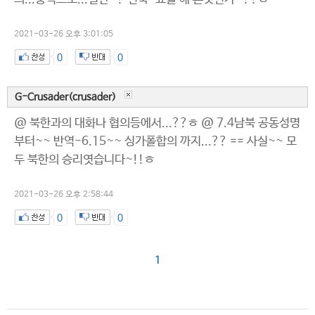
2021-03-26 오후 3:01:05
0
0
G-Crusader(crusader)
@ 북한과의 대화나 협의등에서...??ㅎ @ 7.4남북 공동성명
부터~~ 반역-6.15~~ 싱가폴합의 까지...?? == 사실~~ 모
두 북한의 승리엿습니다~!!ㅎ
2021-03-26 오후 2:58:44
0
0
1