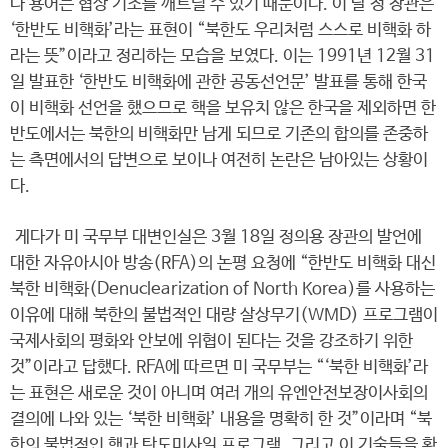
나 용어는 협상 기조를 깨트릴 수 있기 때문이다. 이 날 정 장관은
‘한반도 비핵화’라는 표현이 “북한도 우리처럼 스스로 비핵화 하
라는 뜻”이라고 정리하는 모습을 보였다. 이는 1991년 12월 31
일 발표한 ‘한반도 비핵화에 관한 공동선언문’ 발표를 통해 한국
이 비핵화 선언을 했으므로 핵을 보유치 않은 한국을 제외하면 한
반도에서는 북한의 비핵화만 남게 되므로 기존의 합의를 존중하
는 측면에서의 답변으로 보이나 여전히 논란은 남아있는 상황이
다.
게다가 미 국무부 대변인실은 3월 18일 정의용 장관의 발언에
대한 자유아시아 방송(RFA)의 논평 요청에 “한반도 비핵화 대신
북한 비핵화(Denuclearization of North Korea)를 사용하는
이유에 대해 북한의 불법적인 대량 살상무기(WMD) 프로그램이
국제사회의 평화와 안보에 위협이 된다는 것을 강조하기 위한
것”이라고 답했다. RFA에 따르면 미 국무부는 “‘북한 비핵화’라
는 표현은 새로운 것이 아니며 여러 개의 유엔안전보장이사회의
결의에 나와 있는 ‘북한 비핵화’ 내용을 명확히 한 것”이라며 “북
한의 불법적인 핵과 탄도미사일 프로그램, 그리고 이 기술들을 확