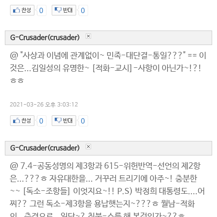
0
0
G-Crusader(crusader)
@ "사상과 이념에 관계없이~ 민족-대단결-통일???" == 이
것은...김일성의 유명한~ [적화-교시]-사항이 아닌가~!?!
ㅎㅎ
2021-03-26 오후 3:03:12
0
0
G-Crusader(crusader)
@ 7.4-공동성명의 제3항과 615-위헌반역-선언의 제2항
은...???ㅎ 자유대한을... 거꾸러 트리기에 아주~! 충분한
~~ [독소-조항들] 이엇지요~!! P.S) 박정희 대통령도....어
찌?? 그런 독소-제3항을 용납햇는지~???ㅎ 월남-적화
의...충격으로...일단~? 친북-쇼를 해 본것인가~??ㅎ