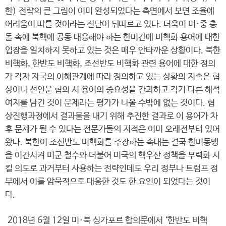
한) 전략의 큰 그림이 이미 완성되었다는 측면에서 보면 조율에
어려움이 따를 것이라는 진단이 뒤따르고 있다. 더욱이 미·중 충
돌 속에 북핵에 공동 대응해야 하는 한미간에 비핵화 용어에 대한
입장을 일치하지 못하고 있는 것은 매우 안타까운 상황이다. 북한
비핵화, 한반도 비핵화, 조선반도 비핵화 관련 용어에 대한 정의
가 각자 자국의 이해관계에 따라 정의하고 있는 상황의 지속은 협
상이나 선언문 협의 시 용어의 중요성을 간과하고 각기 다른 해석
여지를 남긴 것이 문제라는 평가가 나올 수밖에 없는 것이다. 협
상진행과정에서 결과물을 내기 위해 추진한 결과로 이 용어가 차
후 문제가 될 수 있다는 전문가들의 지적은 이미 오래전부터 있어
왔다. 북한이 조선반도 비핵화를 주장하는 속내는 결국 한미동맹
을 이간시켜 미군 철수와 더불어 미국의 핵우산 정책을 무력화 시
킬 의도로 과거부터 사용하는 전략인데도 우리 정부나 트럼프 정
부에서 이를 암묵적으로 대응한 것도 한 요인이 되었다는 것이
다.
2018년 6월 12일 미·북 싱가포르 합의문에서 ‘한반도 비핵