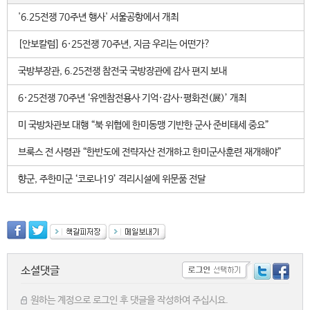
'6.25전쟁 70주년 행사' 서울공항에서 개최
[안보칼럼] 6·25전쟁 70주년, 지금 우리는 어떤가?
국방부장관, 6.25전쟁 참전국 국방장관에 감사 편지 보내
6·25전쟁 70주년 ‘유엔참전용사 기억·감사·평화전(展)’ 개최
미 국방차관보 대행 “북 위협에 한미동맹 기반한 군사 준비태세 중요”
브룩스 전 사령관 “한반도에 전략자산 전개하고 한미군사훈련 재개해야”
향군, 주한미군 ‘코로나19’ 격리시설에 위문품 전달
소셜댓글
원하는 계정으로 로그인 후 댓글을 작성하여 주십시요.