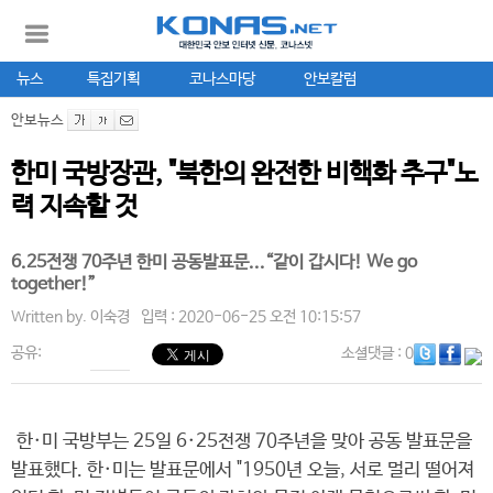
뉴스
특집기획
코나스마당
안보칼럼
안보뉴스
한미 국방장관, "북한의 완전한 비핵화 추구"노
력 지속할 것
6.25전쟁 70주년 한미 공동발표문...“같이 갑시다! We go
together!”
Written by.
이숙경
입력 : 2020-06-25 오전 10:15:57
공유:
소셜댓글
: 0
한·미 국방부는 25일 6·25전쟁 70주년을 맞아 공동 발표문을
발표했다. 한·미는 발표문에서 "1950년 오늘, 서로 멀리 떨어져