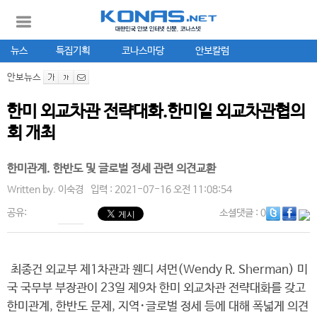
뉴스
특집기획
코나스마당
안보칼럼
안보뉴스
한미 외교차관 전략대화.한미일 외교차관협의
회 개최
한미관계. 한반도 및 글로벌 정세 관련 의견교환
Written by.
이숙경
입력 : 2021-07-16 오전 11:08:54
공유:
소셜댓글
: 0
최종건 외교부 제1차관과 웬디 셔먼(Wendy R. Sherman) 미
국 국무부 부장관이 23일 제9차 한미 외교차관 전략대화를 갖고
한미관계, 한반도 문제, 지역･글로벌 정세 등에 대해 폭넓게 의견