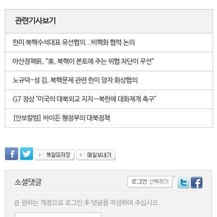
관련기사보기
한미 북핵수석대표 유선협의...비핵화 협력 논의
아산정책硏, “美, 북핵이 본토에 주는 위협 차단이 우선”
노규덕-성 김, 북핵문제 관련 한미 양자 화상협의
G7 정상 "미국의 대북외교 지지…북한에 대화재개 촉구"
[안보칼럼] 바이든 행정부의 대북정책
소셜댓글
원하는 계정으로 로그인 후 댓글을 작성하여 주십시요.