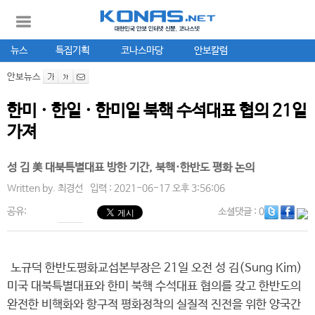
뉴스
특집기획
코나스마당
안보칼럼
안보뉴스
한미 · 한일 · 한미일 북핵 수석대표 협의 21일
가져
성 김 美 대북특별대표 방한 기간, 북핵·한반도 평화 논의
Written by.
최경선
입력 : 2021-06-17 오후 3:56:06
공유:
소셜댓글
: 0
노규덕 한반도평화교섭본부장은 21일 오전 성 김(Sung Kim)
미국 대북특별대표와 한미 북핵 수석대표 협의를 갖고 한반도의
완전한 비핵화와 항구적 평화정착의 실질적 진전을 위한 양국간