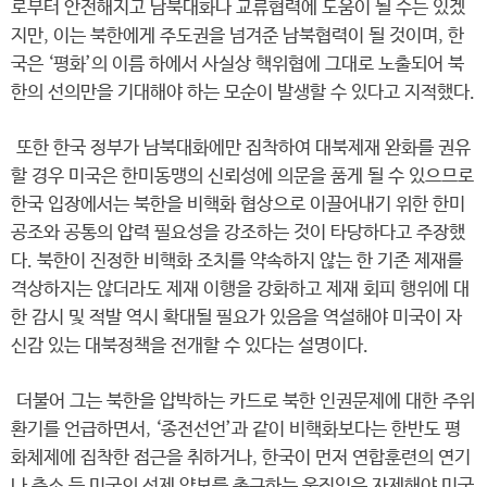
로부터 안전해지고 남북대화나 교류협력에 도움이 될 수는 있겠
지만, 이는 북한에게 주도권을 넘겨준 남북협력이 될 것이며, 한
국은 ‘평화’의 이름 하에서 사실상 핵위협에 그대로 노출되어 북
한의 선의만을 기대해야 하는 모순이 발생할 수 있다고 지적했다.
또한 한국 정부가 남북대화에만 집착하여 대북제재 완화를 권유
할 경우 미국은 한미동맹의 신뢰성에 의문을 품게 될 수 있으므로
한국 입장에서는 북한을 비핵화 협상으로 이끌어내기 위한 한미
공조와 공통의 압력 필요성을 강조하는 것이 타당하다고 주장했
다. 북한이 진정한 비핵화 조치를 약속하지 않는 한 기존 제재를
격상하지는 않더라도 제재 이행을 강화하고 제재 회피 행위에 대
한 감시 및 적발 역시 확대될 필요가 있음을 역설해야 미국이 자
신감 있는 대북정책을 전개할 수 있다는 설명이다.
더불어 그는 북한을 압박하는 카드로 북한 인권문제에 대한 주위
환기를 언급하면서, ‘종전선언’과 같이 비핵화보다는 한반도 평
화체제에 집착한 접근을 취하거나, 한국이 먼저 연합훈련의 연기
나 축소 등 미국의 선제 양보를 촉구하는 움직임은 자제해야 미국