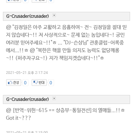
G-Crusader(crusader)
@ "김정일은 아주 교활하고 음흄하여~ 전~ 김정일을 절대 믿
지 않습네다~!! 저 사상적으로~ 문제 없는 놈입네다~! 궁민
여러분 믿어주세요~!!"ㅎ ... "DJ-슨상님" 관훈클럽-어록중
에서...!!ㅎ @ "북한은 핵을 만들 의지도 능력도 없당께롱
~!! (퍼주자구요~!) 지가 책임지겟습네다~!!"ㅎ
2021-05-21 오후 2:17:24
0
0
G-Crusader(crusader)
@ [반역-위헌-615 == 상층부-통일전선]의 열매들...!!ㅎ
Got it~???