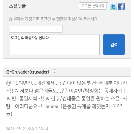
소셜댓글
원하는 계정으로 로그인 후 댓글을 작성하여 주십시요.
입력
G-Crusader(crusader)
@ 10여년전...대전에서...?? 나이 많은 뻘건-세대뿐 아니라
~!!ㅎ 저보다 젊은애들도...?? 이승만/박정희는 독재자~!!
ㅎ 반-통일세력~!!ㅎ 김구/김대중은 통일을 원하는 조은-사
람...이러더군요~!!ㅎㅎㅎ (운동권 특채를 해댓는지~???
ㅎ)
2021-05-21 오후 2:38:14