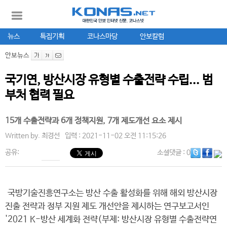
뉴스
특집기획
코나스마당
안보칼럼
안보뉴스
국기연, 방산시장 유형별 수출전략 수립... 범
부처 협력 필요
15개 수출전략과 6개 정책지원, 7개 제도개선 요소 제시
Written by.
최경선
입력 : 2021-11-02 오전 11:15:26
공유:
소셜댓글
: 0
국방기술진흥연구소는 방산 수출 활성화를 위해 해외 방산시장
진출 전략과 정부 지원 제도 개선안을 제시하는 연구보고서인
'2021 K-방산 세계화 전략(부제: 방산시장 유형별 수출전략연