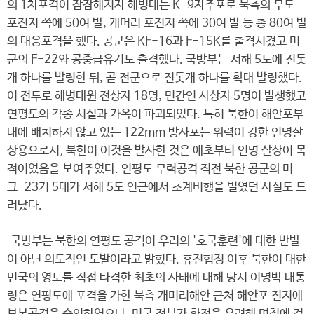
의 1차포격이 잠잠해지자 해병대는 K-9자주포로 북측의 무도
포진지 쪽에 50여 발, 개머리 포진지 쪽에 30여 발 등 총 80여 발
의 대응포격을 했다. 공군은 KF-16과 F-15K를 출격시켰고 미
군의 F-22와 공중급유기도 출격했다. 국방부는 서해 5도에 진돗
개 하나를 발령한 뒤, 곧 전군으로 진돗개 하나를 확대 발령했다.
이 전투로 해병대원 전상자 18명, 민간인 사상자 5명이 발생했고
연평도의 각종 시설과 가옥이 파괴되었다. 특히 북한이 해안포부
대에 배치하지 않고 있는 122mm 방사포는 위력이 강한 인명살
상용으로서, 북한이 이것을 발사한 것은 애초부터 인명 살상이 목
적이었음을 보여주었다. 연평도 무력공격 직전 북한 공군의 미
그-23기 5대가 서해 5도 인근에서 초계비행을 벌였던 사실도 드
러났다.
국방부는 북한의 연평도 공격이 우리의 '호국훈련'에 대한 반발
이 아닌 의도적인 도발이라고 밝혔다. 휴전협정 이후 북한이 대한
민국의 영토를 직접 타격한 최초의 사태에 대해 당시 이명박 대통
령은 연평도에 포격을 가한 북측 개머리해안 근처 해안포 진지에