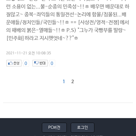
런 소용이 없는...불-순종의 민족성~!!ㅎ 배우면 배운대로 하
질않고~ 종북-좌익들의 통일전선-논리에 함몰/침몰된...배
운애들/정치인들/국민들~!!ㅎ == [사상전/영적-전쟁]에서
의 패배의 붉은-열매들~!!ㅎ P.S) "그누가 국빵부를 발랑~
[민주화]하라고 지시햇엇네~??"ㅎ
2021-11-21 오전 10:08:35
0
0
1
2
PC버전
로그인