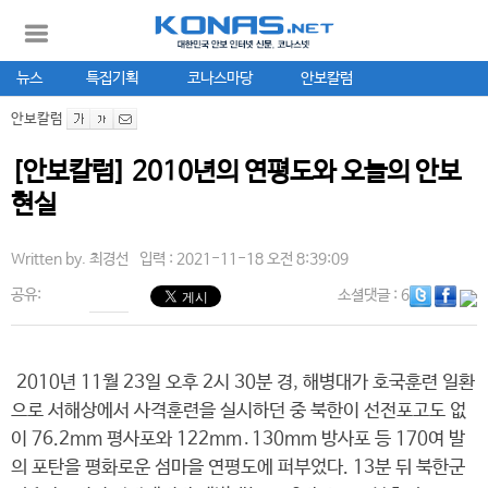
뉴스
특집기획
코나스마당
안보칼럼
안보칼럼
[안보칼럼] 2010년의 연평도와 오늘의 안보
현실
Written by.
최경선
입력 : 2021-11-18 오전 8:39:09
공유:
소셜댓글
: 6
2010년 11월 23일 오후 2시 30분 경, 해병대가 호국훈련 일환
으로 서해상에서 사격훈련을 실시하던 중 북한이 선전포고도 없
이 76.2mm 평사포와 122mm․130mm 방사포 등 170여 발
의 포탄을 평화로운 섬마을 연평도에 퍼부었다. 13분 뒤 북한군