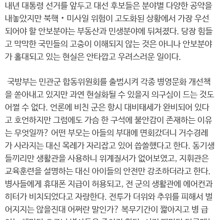
내년 대통령 선거를 앞두고 대선 후보들은 분야별 다양한 공약을
내놓았지만 북핵‧미사일 위험이 고도화된 상황에서 가장 우선
되어야 할 안보분야는 부동산과 민생분야에 뒤쳐졌다. 당장 힘들
고 막막한 국민들의 고충이 이해되지 않는 것은 아니나 안보분야
가 홀대되고 있는 현실은 안타깝고 우려스러운 일이다.
국방부는 민관군 합동위원회를 출범시켜 각종 병영문화 개선책
을 쏟아내고 있지만 과연 현실화될 수 있을지 의구심이 드는 것도
어쩔 수 없다. 언론에 비친 군은 항시 대비태세가 완비되어 있다
고 호언하지만 그럼에도 가슴 한 구석에 불안감이 존재하는 이유
는 무엇일까? 어떤 부모는 아들의 부대에 면회갔더니 거수경례
가 사라지는 대신 목례가 자리잡고 있어 씁쓸했다고 한다. 동기생
들끼리만 생활관을 사용하니 위계질서가 없어보였고, 지휘관은
교육훈련을 설명하는 대신 아이들의 안전만 강조하더라고 한다.
병사들에게 휴대폰 지급이 허용되고, 전 군의 생활관에 에어컨과
히터가 비치되었다고 자랑한다. 전투가 더위와 추위를 피해서 벌
어지지는 않을진대 어쩌란 말인가? 복무기간이 짧아지고 병 급