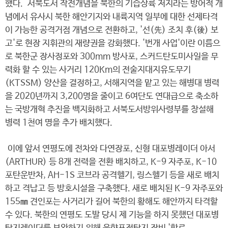
했다. 서북도서 작전개념을 북한의 기습상륙 저지라는 방어적 개
념에서 유사시 북한 해안기지와 내륙지역 일부에 대한 선제타격
이 가능한 공격거점 개념으로 전환하고, '선(先) 조치 후(後) 보
고'로 현장 지휘관의 재량권을 강화했다. '번개 사업'이란 이름으
로 북한군 장사정포와 300mm 방사포, 스커드탄도미사일을 무
력화 할 수 있는 사거리 120Km의 전술지대지유도무기
(KTSSM) 양산을 결정하고, 서해지역을 맡고 있는 해병대 병력
을 2020년까지 3,200명을 줄이고 6여단도 연대급으로 축소하
는 국방개혁 추진을 백지화하고 서북도서방위사령부를 창설해
병력 1천여 명을 추가 배치했다.
이에 앞서 연평도에 전차와 다연장포, 신형 대포병레이더 아서
(ARTHUR) 등 8개 전력을 전환 배치하고, K-9 자주포, K-10
포탄운반차, AH-1S 코브라 공격헬기, 링스헬기 등을 새로 배치
하고 격납고 등 방호시설을 구축했다. 새로 배치된 K-9 자주포와
155㎜ 견인포는 사거리가 길어 북한의 황해도 해안까지 타격할
수 있다. 북한의 연평도 도발 당시 제 기능을 하지 못했던 대포병