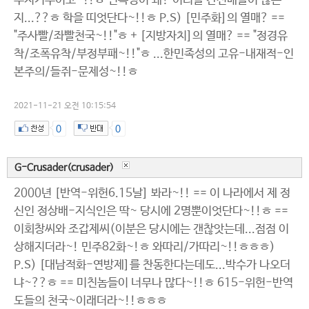
부지기수이고~!!ㅎ 민족성이 왜? 이리들 간신배들이 많은
지...??ㅎ 학을 띠엇단다~!!ㅎ P.S) [민주화]의 열매? ==
"주사빨/좌빨천국~!!"ㅎ + [지방자치]의 열매? == "정경유
착/조폭유착/부정부패~!!"ㅎ ...한민족성의 고유-내재적-인
본주의/들쥐-문제성~!!ㅎ
2021-11-21 오전 10:15:54
0
0
G-Crusader(crusader)
2000년 [반역-위헌6.15날] 봐라~!! == 이 나라에서 제 정
신인 정상배-지식인은 딱~ 당시에 2명뿐이엇단다~!!ㅎ ==
이회창씨와 조갑제씨(이분은 당시에는 갠찮앗는데...점점 이
상해지더라~! 민주82화~!ㅎ 와따리/가따리~!!ㅎㅎㅎ)
P.S) [대남적화-연방제]를 찬동한다는데도...박수가 나오더
냐~??ㅎ == 미친놈들이 너무나 많다~!!ㅎ 615-위헌-반역
도들의 천국~이래더라~!!ㅎㅎㅎ