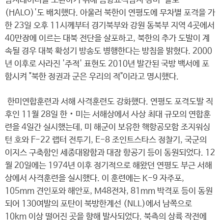
탐지레이더를 보완하기 위해 음향표적탐지 장비 '할로
(HALO)'도 배치했다. 아울러 북한이 연평도에 무차별 포격을 가
한 23일 오후 11시께부터 경기북부와 강원 동북부 지역 4곳에서
40만장에 이르는 대북 전단을 살포하고, 북한의 추가 도발이 계
속될 경우 대북 확성기 방송도 병행한다는 방침을 밝혔다. 2000
년 이후로 사라진 '주적' 표현도 2010년 발간된 국방 백서에 포
함시켜 "북한 정권과 군은 우리의 적"이라고 명시했다.
한미연합훈련과 서해 사격훈련도 강화했다. 연평도 포격도발 직
후인 11월 28일 한‧미는 서해상에서 사상 최대 규모의 연합훈
련을 4일간 실시했는데, 미 해군이 보유한 핵항공모함 조지워싱
턴 호와 F-22 랩터 전투기, E-8 조인트스타스 정찰기, 국군의
이지스 구축함인 세종대왕함과 대잠 항공기 등이 동원되었다. 12
월 20일에는 1974년 이후 정기적으로 해왔던 연평도 부근 서해
상에서 사격훈련을 실시했다. 이 훈련에는 K-9 자주포,
105mm 견인포와 해안포, M48전차, 81mm 박격포 등이 동원
되어 130여발의 포탄이 북방한계선 (NLL)에서 남쪽으로
10km 이상 떨어진 곳을 향해 발사되었다. 북측의 상륙 작전에