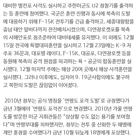
대비한 벌컨포 사격도 실시하고 주한미군도 U2 정찰기를 출격하
는 등 훈련에 참여했다. 국군은 훈련 진행과 동시에 북측의 도발
에 대응하기 위해 F-15K 전투기를 긴급 출격하고, 세종대왕함을
충남 태안 앞바다까지 전진배치시켰으며, 다연장로켓포를 북측
의 서해안포로 정조준하여 대비태세를 유지했다. 이 외에도 12월
15일 전국에 특별대피훈련을 실시하고 12월 23일에는 K-9 자
주포 36문과, 대포병 레이다, F-15K, 대공포, 다연장로켓 등을
동원해 북측의 공격 원점을 파괴하는 육‧공군의 합동훈련을 실
시했다. 12월 마지막 주에는 해상 20여 곳에서 해상 사격훈련을
실시했다. 그러나 이후에도, 심지어 9․19군사합의에도 불구하
고 북한의 도발은 끊임없이 이어졌다.
2010년 정부는 공식 명칭을 '연평도 포격 도발'로 규정했다가
금년 3월에야 '연평도 포격전'으로 변경했다. 2010년 겨울 연평
도를 방문한 미군 지휘관들은 “상상할 수도 없는 용기를 보여줬
다”며 연평부대를 치하했지만, 정부는 전투 중 산화한 두 해병에
게만 훈장을 수여했다가 금년 10월 뒤늦게 18명에게 포상했다.