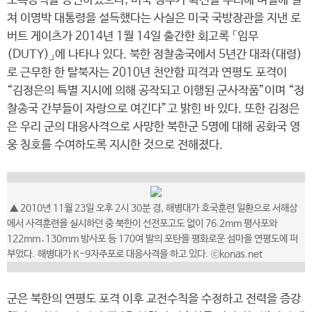
보복공격을 승인하였으나, 미국 정부가 확전을 우려해 며칠에 걸
쳐 이명박 대통령을 설득했다는 사실은 미국 국방장관을 지낸 로
버트 게이츠가 2014년 1월 14일 출간한 회고록 「임무
(DUTY)」에 나타나 있다. 북한 정찰총국에서 5년간 대좌(대령)
로 근무한 한 탈북자는 2010년 천안함 피격과 연평도 포격이
“김정은의 특별 지시에 의해 공작되고 이행된 군사작품”이며 “정
찰총국 간부들이 자랑으로 여긴다”고 밝힌 바 있다. 또한 김정은
은 우리 군의 대응사격으로 사망한 북한군 5명에 대해 공화국 영
웅 칭호를 수여하도록 지시한 것으로 전해졌다.
▲ 2010년 11월 23일 오후 2시 30분 경, 해병대가 호국훈련 일환으로 서해상
에서 사격훈련을 실시하던 중 북한이 선전포고도 없이 76.2mm 평사포와
122mm․130mm 방사포 등 170여 발의 포탄을 평화로운 섬마을 연평도에 퍼
부었다. 해병대가 K-9자주포로 대응사격을 하고 있다. ⓒkonas.net
군은 북한의 연평도 포격 이후 교전수칙을 수정하고 전력을 증강