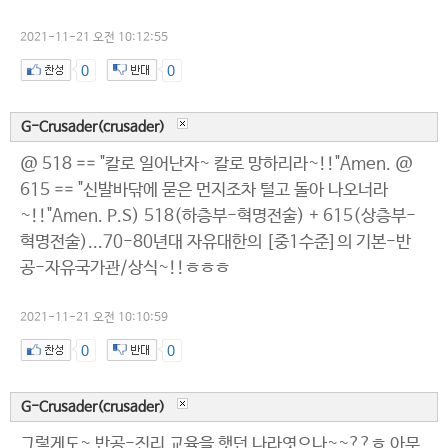
2021-11-21 오전 10:12:55
0
0
G-Crusader(crusader)
@ 518 == "칼로 일어난자~ 칼로 망하리라~!!"Amen. @
615 == "신발바닦에 묻은 먼지조차 털고 돌아 나오너라
~!!"Amen. P.S) 518(하층부-혁명전술) + 615(상층부-
혁명전술)...70-80년대 자유대한의 [중1수준]의 기본-반
공-자유국가관/상식~!!ㅎㅎㅎ
2021-11-21 오전 10:10:59
0
0
G-Crusader(crusader)
그렇게도~ 반공-진리 교육을 햇던 나라엿으나~~??ㅎ 아무