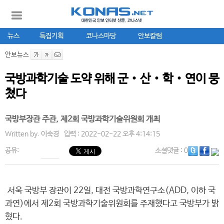
뉴스
특집기획
코나스마당
안보칼럼
안보뉴스
국방과학기술 도약 위해 군‧산‧학‧연이 뭉
쳤다
국방부장관 주관, 제2회 국방과학기술위원회 개최
Written by.
이숙경
입력 : 2022-02-22 오후 4:14:15
공유:
소셜댓글
: 0
서욱 국방부 장관이 22일, 대전 국방과학연구소(ADD, 이하 국
과연)에서 제2회 국방과학기술위원회를 주재했다고 국방부가 밝
혔다.