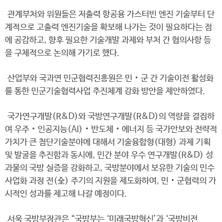
관계부처와 위원들은 저출력 항공용 가스터빈 엔진 기술부터 단
계적으로 고출력 엔진기술을 확보해 나가는 것이 필요하다는 점
에 공감하고, 향후 필요한 기술개발 과제와 부처 간 협의사항 등
을 구체적으로 논의해 가기로 했다.
산업부와 국과연 민군협력진흥원은 민‧군 간 기술이전 활성화
를 통한 민군기술협력사업 추진체계 강화 방안을 제안하였다.
국가연구개발(R&D)와 국방연구개발(R&D)의 역량을 결집하
여 우주‧인공지능(AI)‧반도체‧에너지 등 국가안보와 전략적
가치가 큰 첨단기술분야에 대해서 기술융합형(대형) 과제 기획
및 발굴을 추진함과 동시에, 민간 분야 우수 연구개발(R&D) 성
과물의 국방 실증을 강화하고, 국방분야에서 보유한 기술의 민수
사업화 과정 전(全) 주기의 지원을 제도화하여, 민‧군협력의 가
시적인 성과를 제고해 나갈 예정이다.
서욱 국방부장관은 “국방부는 ‘미래국방혁신’과 ‘국방비전