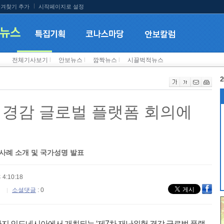
겨찾기 추가
시작페이지로 설정
전체기사보기
l
안보뉴스
l
깜짝뉴스
l
시끌벅적뉴스
2
 경감 글로벌 플랫폼 회의에
사례 소개 및 국가성명 발표
 4:10:18
소셜댓글
: 0
까지 인도네시아에서 개최되는 ‘제7차 재난위험 경감 글로벌 플랫