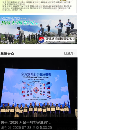
포토뉴스
향군, '2026 서울국제향군포럼' ..
박현미 2026-07-28 오후 5:33:25