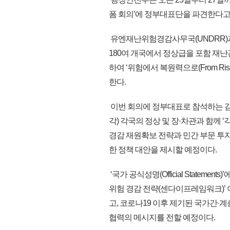
폼 회의’에 정부대표단을 파견한다고
유엔재난위험경감사무국(UNDRR)과
180여 개국에서 정상급을 포함 재난관
하여 ‘위험에서 복원력으로(From Ris
한다.
이번 회의에 정부대표로 참석하는 
각) 각국의 정상 및 장·차관과 함께 ‘각료회
경감 재원확보 전략과 민간 부문 투자
한 정책 대안을 제시할 예정이다.
‘국가 공식성명(Official State
위험 경감 전략(센다이프레임워크)’
고, 코로나19 이후 제기된 국가간·계
협력의 메시지를 전할 예정이다.