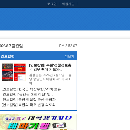
로그인
회원가입
026.8.7 금요일
PM 2:52:07
안보칼럼
더보기
[안보칼럼] 북한‘정찰정보총
국’임무 확대 의도와 ..
김정은은 2026년 7월 9일 노동
당 중앙군사위원회 제9기 제1
차 ..
[안보칼럼] 한국군 핵잠수함(SSN) 보유..
[안보칼럼] ‘유엔군 참전의 날’ 및 ..
[안보칼럼] 북한 핵물질 증산 동향과 ..
[안보칼럼] 북한의 국호 변경 의도와 ..