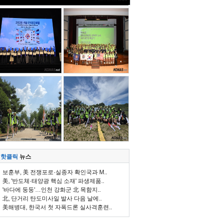
핫클릭
뉴스
보훈부, 美 전쟁포로·실종자 확인국과 M..
美, '반도체·태양광 핵심 소재' 파생제품..
'바다에 둥둥'…인천 강화군 北 목함지..
北, 단거리 탄도미사일 발사 다음 날에..
美해병대, 한국서 첫 자폭드론 실사격훈련..