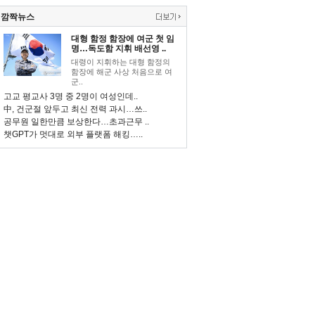
깜짝뉴스
대형 함정 함장에 여군 첫 임
명…독도함 지휘 배선영 ..
대령이 지휘하는 대형 함정의
함장에 해군 사상 처음으로 여
군..
고교 평교사 3명 중 2명이 여성인데..
中, 건군절 앞두고 최신 전력 과시…쓰..
공무원 일한만큼 보상한다…초과근무 ..
챗GPT가 멋대로 외부 플랫폼 해킹…..