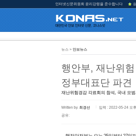
인터넷신문위원회 윤리강령을 준수합니다
즐
뉴스 >
안보뉴스
행안부, 재난위험
정부대표단 파견
재난위험경감 각료회의 참석, 국내 모범
Written by.
최경선
입력 : 2022-05-24 오후
공유:
행정안전부는 오는 25일부터 27일