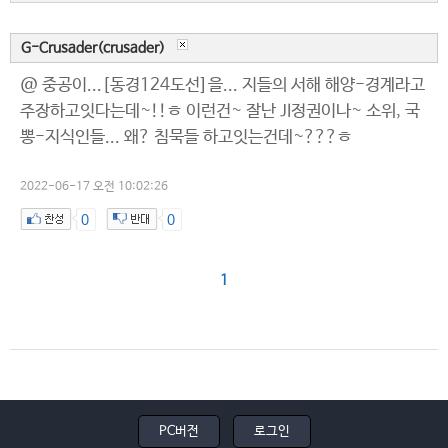
G-Crusader(crusader)
@ 중공이...[동경124도선]을... 지들의 서해 해양-경계라고
주장하고잇다는데~!!ㅎ 이런건~ 잘난 JI정권이나~ 소위, 국
뽕-지식인들... 왜? 침묵들 하고잇는건데~???ㅎ
2022-06-17 오전 10:02:26
0
0
1
PC버전
로그인