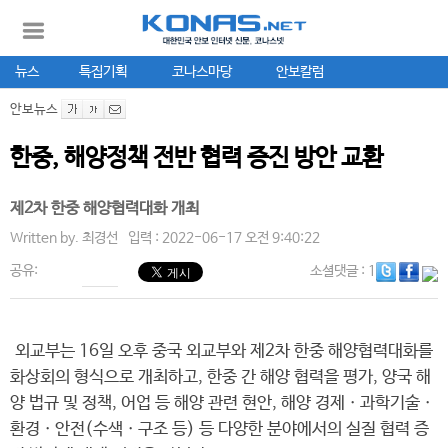
뉴스
특집기획
코나스마당
안보칼럼
안보뉴스
한중, 해양정책 전반 협력 증진 방안 교환
제2차 한중 해양협력대화 개최
Written by.
최경선
입력 : 2022-06-17 오전 9:40:22
공유:
소셜댓글
: 1
외교부는 16일 오후 중국 외교부와 제2차 한중 해양협력대화를
화상회의 형식으로 개최하고, 한중 간 해양 협력을 평가, 양국 해
양 법규 및 정책, 어업 등 해양 관련 현안, 해양 경제ㆍ과학기술ㆍ
환경ㆍ안전(수색ㆍ구조 등) 등 다양한 분야에서의 실질 협력 증