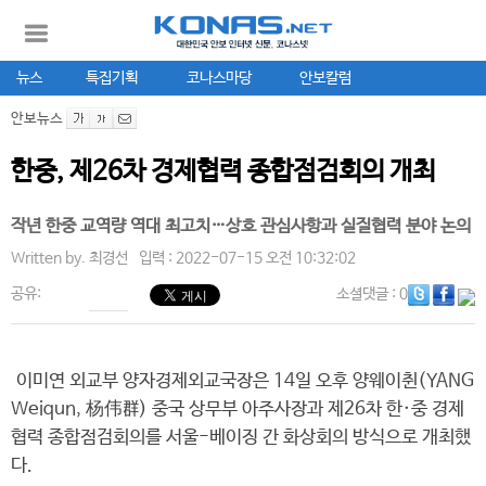
뉴스
특집기획
코나스마당
안보칼럼
안보뉴스
한중, 제26차 경제협력 종합점검회의 개최
작년 한중 교역량 역대 최고치…상호 관심사항과 실질협력 분야 논의
Written by.
최경선
입력 : 2022-07-15 오전 10:32:02
공유:
소셜댓글
: 0
이미연 외교부 양자경제외교국장은 14일 오후 양웨이췬(YANG
Weiqun, 杨伟群) 중국 상무부 아주사장과 제26차 한·중 경제
협력 종합점검회의를 서울-베이징 간 화상회의 방식으로 개최했
다.