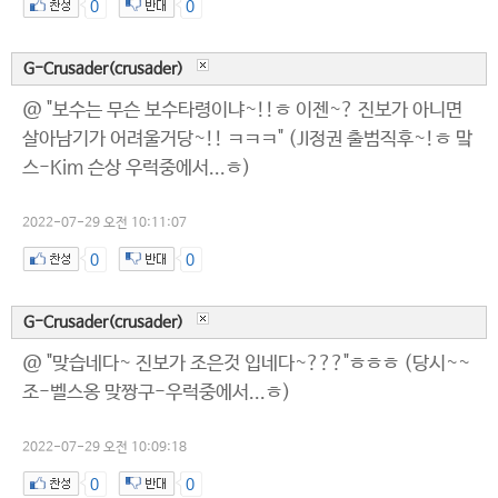
0
0
G-Crusader(crusader)
@ "보수는 무슨 보수타령이냐~!!ㅎ 이젠~? 진보가 아니면
살아남기가 어려울거당~!! ㅋㅋㅋ" (JI정권 출범직후~!ㅎ 맠
스-Kim 슨상 우럭중에서...ㅎ)
2022-07-29 오전 10:11:07
0
0
G-Crusader(crusader)
@ "맞습네다~ 진보가 조은것 입네다~???"ㅎㅎㅎ (당시~~
조-벨스옹 맞짱구-우럭중에서...ㅎ)
2022-07-29 오전 10:09:18
0
0