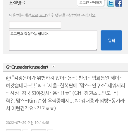
소셜댓글
원하는 계정으로 로그인 후 댓글을 작성하여 주십시요.
입력
G-Crusader(crusader)
@ "김정은이가 위험하지 않아~용~! 발랑~ 평화통일 해야~
하갓습네다~!!"ㅎ + "서울-한복판에 "맠스-연구소" 세워서리
~ 사상-강국 되야갓시~용~!!ㅎ" (GH-정권초...반도-석
학?, 맠스-Kim 슨상 우럭중에서...ㅎ; 김대중과 깜방-동기라
서 이런건가요~?!?ㅎㅎ)
2022-07-29 오전 10:14:48