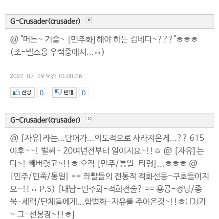
G-Crusader(crusader)
@ "머든~ 거슬~ [민주화]해야 하는 겁네다~???"ㅎㅎㅎ
(조-벨스옹 우럭중에서...ㅎ)
2022-07-29 오전 10:08:06
0
0
G-Crusader(crusader)
@ [자유]라는...단어가...의도적으로 사라져온게...?? 615
이후~~! 벌써~ 20여년전부터 일이지요~!!ㅎ @ [자유]는
다~! 빼버렷고~!!ㅎ 오직 [민주/통일-타령]...ㅎㅎㅎ @
[민주/민족/통일] == 좌빨들의 전통적 적화선동-구호들이지
요~!!ㅎ P.S) [대남-민주화-적화전술? == 용공-정당/종
북-세력/단체들에게...합법화-자유를 주어온것~!!ㅎ; DJ가
~ 그-선봉장~!!ㅎ]