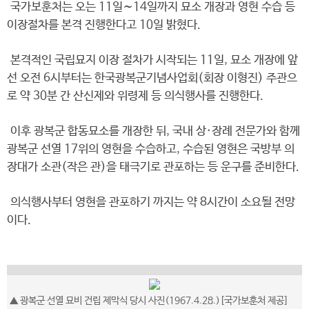
국가보훈처는 오는 11일∼14일까지 묘소 개장과 영현 수습 등
이장절차를 본격 진행한다고 10일 밝혔다.
본격적인 국립묘지 이장 절차가 시작되는 11일, 묘소 개장에 앞
선 오전 6시부터는 한국광복군기념사업회(회장 이형진) 주관으
로 약 30분 간 산신제와 위령제 등 의식행사를 진행한다.
이후 광복군 합동묘소를 개장한 뒤, 국내 상·장례 전문가와 함께
광복군 선열 17위의 영현을 수습하고, 수습된 영현은 국방부 의
장대가 소관(작은 관)을 태극기로 관포하는 등 운구를 준비한다.
의식행사부터 영현을 관포하기 까지는 약 8시간이 소요될 전망
이다.
▲ 광복군 선열 묘비 건립 제막식 당시 사진(1967.4.28.)[국가보훈처 제공]