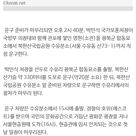
ⓒkonas.net
운구 준비가 마무리되면 오후 2시 40분, 박민식 국가보훈처장이
국방부 의장대와 함께 관포에 쌓인 영현(소관)을 광복군 합동묘
소에서 북한산국립공원 수유분소(서울 수유동 산73-1)까지 직
접 운구한다.
박민식 처장을 선두로 수유리 광복군 합동묘소를 출발, 북한산
산기슭 약 330미터를 도보로 운구(약20분 소요) 한 뒤, 북한산
국립공원 수유분소 앞 준비된 차량으로 운구하면 수유리에서의
절차가 마무리 된다.
운구 차량은 수유분소에서 15시에 출발, 경찰의 호위(에스코
트)를 받으며 국민의 문화공간으로 거듭난 광화문 광장을 지나
서울현충원에 도착(16시), 현충관에 임시 안치되는 것으로 첫
날 일정이 마무리된다.