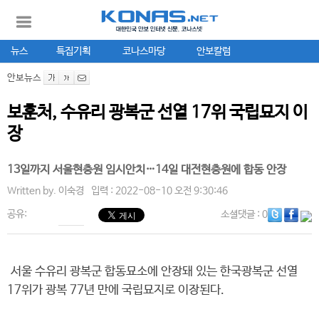
뉴스
특집기획
코나스마당
안보칼럼
안보뉴스
보훈처, 수유리 광복군 선열 17위 국립묘지 이
장
13일까지 서울현충원 임시안치…14일 대전현충원에 합동 안장
Written by.
이숙경
입력 : 2022-08-10 오전 9:30:46
공유:
소셜댓글
: 0
서울 수유리 광복군 합동묘소에 안장돼 있는 한국광복군 선열
17위가 광복 77년 만에 국립묘지로 이장된다.