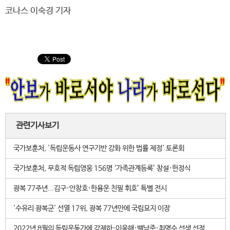
코나스 이숙경 기자
관련기사보기
국가보훈처, '독립운동사 연구기반 강화 위한 법률 제정' 토론회
국가보훈처, 무호적 독립영웅 156명 ‘가족관계등록’ 창설·헌정식
광복 77주년...김구·안창호·한용운 친필 휘호’ 특별 전시
'수유리 광복군' 선열 17위, 광복 77년만에 국립묘지 이장
2022년 8월의 독립운동가에 강제하·이웅해·백남준·최명수 선생 선정