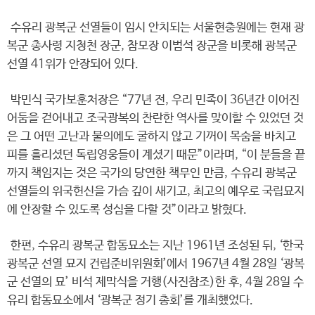
수유리 광복군 선열들이 임시 안치되는 서울현충원에는 현재 광
복군 총사령 지청천 장군, 참모장 이범석 장군을 비롯해 광복군
선열 41위가 안장되어 있다.
박민식 국가보훈처장은 “77년 전, 우리 민족이 36년간 이어진
어둠을 걷어내고 조국광복의 찬란한 역사를 맞이할 수 있었던 것
은 그 어떤 고난과 불의에도 굴하지 않고 기꺼이 목숨을 바치고
피를 흘리셨던 독립영웅들이 계셨기 때문”이라며, “이 분들을 끝
까지 책임지는 것은 국가의 당연한 책무인 만큼, 수유리 광복군
선열들의 위국헌신을 가슴 깊이 새기고, 최고의 예우로 국립묘지
에 안장할 수 있도록 성심을 다할 것”이라고 밝혔다.
한편, 수유리 광복군 합동묘소는 지난 1961년 조성된 뒤, ‘한국
광복군 선열 묘지 건립준비위원회’에서 1967년 4월 28일 ‘광복
군 선열의 묘’ 비석 제막식을 거행(사진참조)한 후, 4월 28일 수
유리 합동묘소에서 ‘광복군 정기 총회’를 개최했었다.